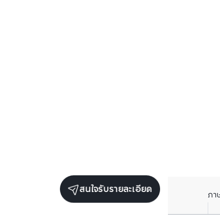
สนใจรับรายละเอียด
ภา