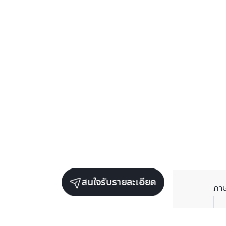
สนใจรับรายละเอียด
ภา