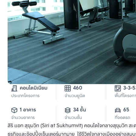
คอนโดมิเนียม
460
ประเภทโครงการ
จำนวนยูนิต
พื้นที่โครงก
1 อาคาร
34 ชั้น
65
จำนวนอาคาร
จำนวนชั้น
ที่จอดรถ
สิริ แอท สุขุมวิท (Siri at Sukhumvit) คอนโดใจกลางสุขุมวิท
ธุรกิจและช๊อปปิ้งเซ็นเตอร์มากมาย ใช้ชีวิตใจกลางเมืองอย่างสม