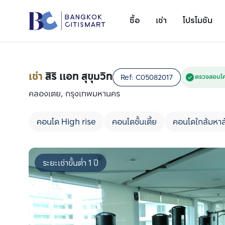
ซื้อ
เช่า
โปรโมชัน
เช่า
สิริ แอท สุขุมวิท
Ref:
C05082017
ตรวจสอบโค
คลองเตย, กรุงเทพมหานคร
คอนโด High rise
คอนโดชั้นเตี้ย
คอนโดใกล้มหาล
ระยะเช่าขั้นต่ำ 1 ปี
เพิ่มยูนิตเปรียบเทียบ
รายการที่ 1