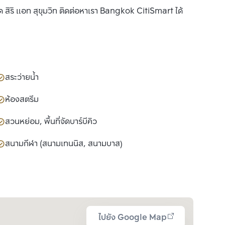
ด สิริ แอท สุขุมวิท ติดต่อหาเรา Bangkok CitiSmart ได้
สระว่ายน้ำ
ห้องสตรีม
สวนหย่อม, พื้นที่จัดบาร์บีคิว
สนามกีฬา (สนามเทนนิส, สนามบาส)
ไปยัง Google Map