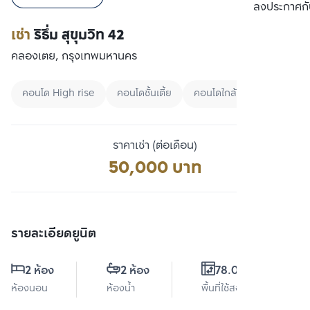
เปรียบเทียบ
ลงประกาศกั
เช่า
ริธึ่ม สุขุมวิท 42
คลองเตย, กรุงเทพมหานคร
คอนโด High rise
คอนโดชั้นเตี้ย
คอนโดใกล้ทางด่วน
ราคาเช่า (ต่อเดือน)
50,000 บาท
รายละเอียดยูนิต
2 ห้อง
2 ห้อง
78.05 ตร.ม.
ห้องนอน
ห้องน้ำ
พื้นที่ใช้สอย