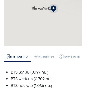
ริธึ่ม สุขุมวิท 42
การคมนาคม
สถานศึกษา
โรงพยาบาล
ห้างสรรพสิน
BTS เอกมัย (0.197 กม.)
BTS พระโขนง (0.702 กม.)
BTS ทองหล่อ (1.036 กม.)