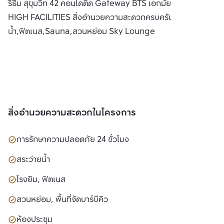
ริธึ่ม สุขุมวิท 42 คอนโดติด Gateway BTS เอกมัย พร้อม SKY
จำกัด(มหาชน)
HIGH FACILITIES สิ่งอำนวยความสะดวกครบครัน อาทิ สระว่าย
น้ำ,ฟิตเนส,Sauna,สวนหย่อม Sky Lounge
สิ่งอำนวยความสะดวกในโครงการ
การรักษาความปลอดภัย 24 ชั่วโมง
สระว่ายน้ำ
โรงยิม, ฟิตเนส
สวนหย่อม, พื้นที่จัดบาร์บีคิว
ห้องประชุม