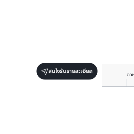
สนใจรับรายละเอียด
ภา
ยูนิตเช่าในโครงการเดียวกัน