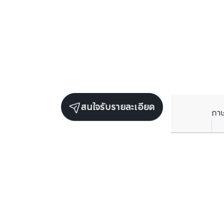
สนใจรับรายละเอียด
ภา
ยูนิตเช่าในโครงการเดียวกัน