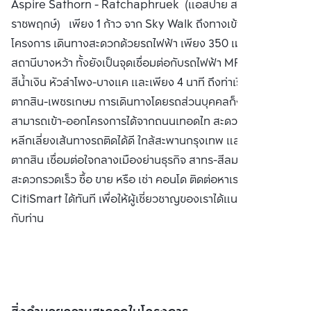
Aspire Sathorn - Ratchaphruek (แอสปาย สาทร -
(2014) จำกัด
ราชพฤกษ์) เพียง 1 ก้าว จาก Sky Walk ถึงทางเข้า-ออก
โครงการ เดินทางสะดวกด้วยรถไฟฟ้า เพียง 350 เมตร ถึง BTS
สถานีบางหว้า ทั้งยังเป็นจุดเชื่อมต่อกับรถไฟฟ้า MRT สาย
สีน้ำเงิน หัวลำโพง-บางแค และเพียง 4 นาที ถึงท่าเรือสะพาน
ตากสิน-เพชรเกษม การเดินทางโดยรถส่วนบุคคลก็ง่ายดาย
สามารถเข้า-ออกโครงการได้จากถนนเทอดไท สะดวกทุกเส้นทาง
หลีกเลี่ยงเส้นทางรถติดได้ดี ใกล้สะพานกรุงเทพ และ สะพาน
ตากสิน เชื่อมต่อใจกลางเมืองย่านธุรกิจ สาทร-สีลม ได้อย่าง
สะดวกรวดเร็ว ซื้อ ขาย หรือ เช่า คอนโด ติดต่อหาเรา Bangkok
CitiSmart ได้ทันที เพื่อให้ผู้เชี่ยวชาญของเราได้แนะนำคอนโดให้
กับท่าน