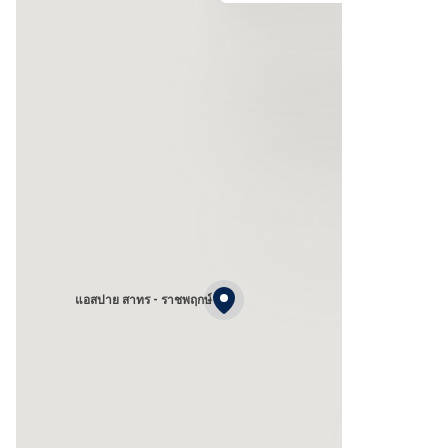
แอสปาย สาทร - ราชพฤกษ์