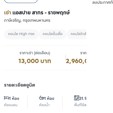
เปรียบเทียบ
ลงประกาศกั
เช่า
แอสปาย สาทร - ราชพฤกษ์
ภาษีเจริญ, กรุงเทพมหานคร
คอนโด High rise
คอนโดชั้นเตี้ย
คอนโดใกล้มหาลัย
ราคาเช่า (ต่อเดือน)
ราคาขาย
13,000 บาท
2,960,000 บาท
รายละเอียดยูนิต
1 ห้อง
1 ห้อง
31.98 ตร.ม.
ห้องนอน
ห้องน้ำ
พื้นที่ใช้สอย