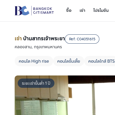
ซื้อ
เช่า
โปรโมชัน
เช่า
บ้านสาทรเจ้าพระยา
Ref:
C04051615
คลองสาน, กรุงเทพมหานคร
คอนโด High rise
คอนโดชั้นเตี้ย
คอนโดใกล้ BTS
ระยะเช่าขั้นต่ำ 1 ปี
เพิ่มยูนิตเปรียบเทียบ
รายการที่ 1