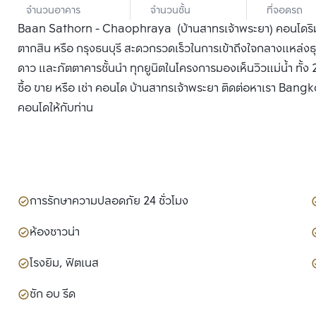
จำนวนอาคาร
จำนวนชั้น
ที่จอดรถ
Baan Sathorn - Chaophraya (บ้านสาทรเจ้าพระยา) คอนโดริมแม
ตากสิน หรือ กรุงธนบุรี สะดวกรวดเร็วในการเข้าถึงใจกลางแหล่งธุ
ดาว และภัตตาคารชั้นนำ ทุกยูนิตในโครงการมองเห็นวิวแม่น้ำ ทั
ซื้อ ขาย หรือ เช่า คอนโด บ้านสาทรเจ้าพระยา ติดต่อหาเรา Bangko
คอนโดให้กับท่าน
การรักษาความปลอดภัย 24 ชั่วโมง
ห้องซาวน่า
โรงยิม, ฟิตเนส
ซัก อบ รีด