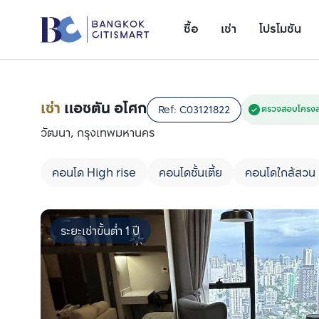
ซื้อ
เช่า
โปรโมชัน
เช่า
แอชตัน อโศก
Ref:
C03121822
ตรวจสอบโครงสร
วัฒนา, กรุงเทพมหานคร
คอนโด High rise
คอนโดชั้นเตี้ย
คอนโดใกล้สวน
ระยะเช่าขั้นต่ำ 1 ปี
เพิ่มยูนิตเปรียบเทียบ
รายการที่ 1