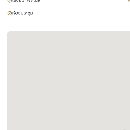
โรงยิม, ฟิตเนส
ห้องประชุม