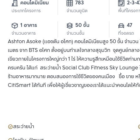
คอนโดมิเนียม
783
2-3-4
ประเภทโครงการ
จำนวนยูนิต
พื้นที่โครงก
1 อาคาร
50 ชั้น
47
จำนวนอาคาร
จำนวนชั้น
ที่จอดรถ
Ashton Asoke (แอชตัน อโศก) คอนโดมิเนียมสูง 50 ชั้น จำนวน 78
เมตร จาก BTS อโศก ตั้งอยู่บนทำเลใจกลางสุขุมวิท จุดศูนย์กลา
เขียวภายในโครงการใหญ่กว่า 1 ไร่ ให้ความรูสึกเหมือนใช้ชีวิต
ครบครัน ได้แก่ สระว่ายน้ำ Social Club Fitness Sky Lounge ใก
ร้านอาหารมากมาย ตอบสนองการใช้ชีวิตของคนเมือง ซื้อ ขาย หร
CitiSmart ได้ทันที เพื่อให้ผู้เชี่ยวชาญของเราได้แนะนำคอนโดให้กั
สระว่ายน้ำ