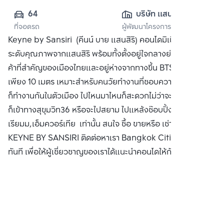
64
บริษัท แสนสิริ 
ที่จอดรถ
ผู้พัฒนาโครงการ
จำกัด (มหาชน)
Keyne by Sansiri (คีนน์ บาย แสนสิริ) คอนโดมิเนียมพร้อมอยู่
ระดับคุณภาพจากแสนสิริ พร้อมทั้งตั้งอยู่ใจกลางย่านธุรกิจการ
ค้าที่สำคัญของเมืองไทยและอยู่ห่างจากทางขึ้น BTS ทองหล่อ
เพียง 10 เมตร เหมาะสำหรับคนวัยทำงานที่ชอบความสะดวกแล้ว
ก็ทำงานกันในตัวเมือง ไปไหนมาไหนก็สะดวกไม่ว่าจะเป็นพระราม4
ก็เข้าทางสุขุมวิท36 หรือจะไปสยาม ไปแหล้งช๊อบปิ้งอย่าง เอ็มโพ
เรียมม,เอ็มควอร์เทีย เท่านั้น สนใจ ซื้อ ขายหรือ เช่า คอนโด
KEYNE BY SANSIRI ติดต่อหาเรา Bangkok CitiSmart ได้
ทันที เพื่อให้ผู้เชี่ยวชาญของเราได้แนะนำคอนโดให้กับท่าน