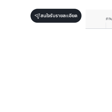
สนใจรับรายละเอียด
ภา
ยูนิตเช่าในโครงการเดียวกัน