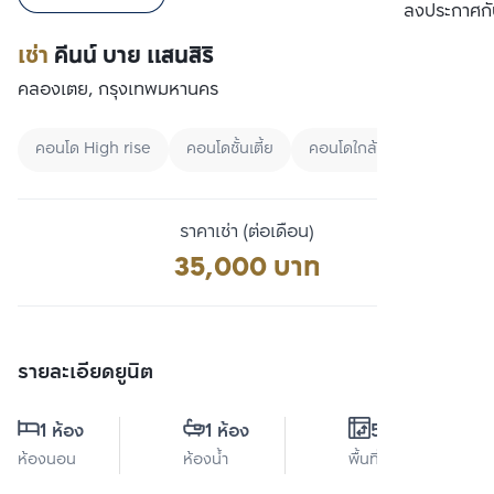
เปรียบเทียบ
ลงประกาศกั
เช่า
คีนน์ บาย แสนสิริ
คลองเตย, กรุงเทพมหานคร
คอนโด High rise
คอนโดชั้นเตี้ย
คอนโดใกล้ MRT
ราคาเช่า (ต่อเดือน)
35,000 บาท
รายละเอียดยูนิต
1 ห้อง
1 ห้อง
54 ตร.ม.
ห้องนอน
ห้องน้ำ
พื้นที่ใช้สอย