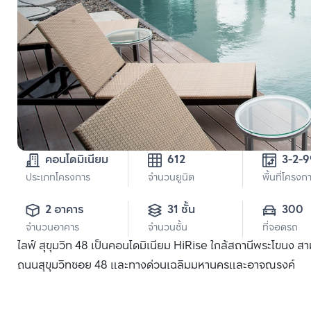
คอนโดมิเนียม
612
ประเภทโครงการ
จำนวนยูนิต
พื้นที่โครงก
2 อาคาร
31 ชั้น
300
จำนวนอาคาร
จำนวนชั้น
ที่จอดรถ
ไลฟ์ สุขุมวิท 48 เป็นคอนโดมิเนียม HiRise ใกล้สถานีพระโขนง 
ถนนสุขุมวิทซอย 48 และทางด่วนเฉลิมมหานครและอาจณรงค์