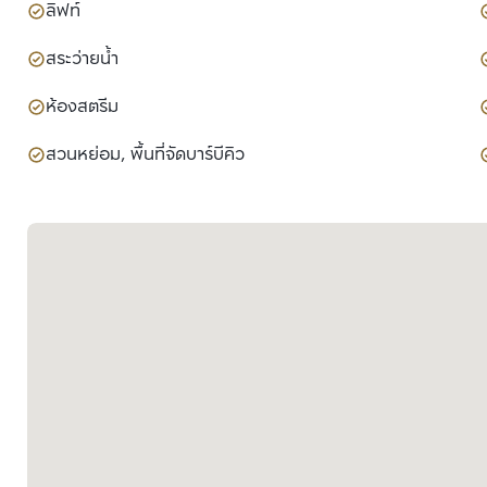
ลิฟท์
สระว่ายน้ำ
ห้องสตรีม
สวนหย่อม, พื้นที่จัดบาร์บีคิว