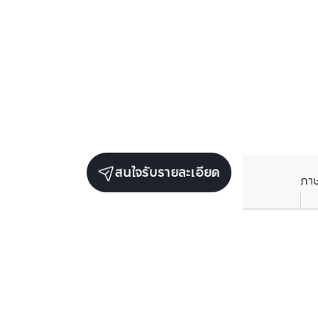
สนใจรับรายละเอียด
ภา
ยูนิตเช่าในโครงการเดียวกัน