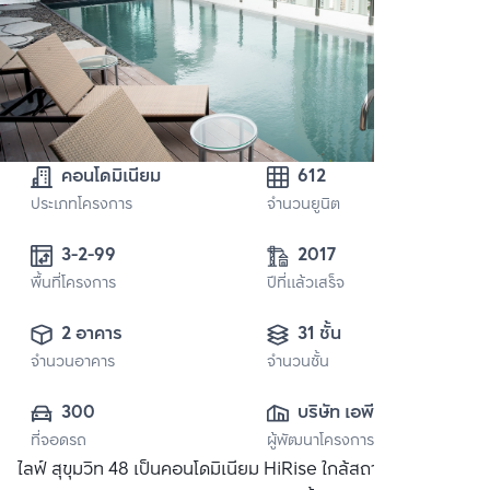
คอนโดมิเนียม
612
ประเภทโครงการ
จำนวนยูนิต
3-2-99 
2017
พื้นที่โครงการ
ปีที่แล้วเสร็จ
2 อาคาร
31 ชั้น
จำนวนอาคาร
จำนวนชั้น
300
บริษัท เอพี (ไทย
ที่จอดรถ
ผู้พัฒนาโครงการ
แลนด์) 
ไลฟ์ สุขุมวิท 48 เป็นคอนโดมิเนียม HiRise ใกล้สถานีพระโขนง
จำกัด(มหาชน)