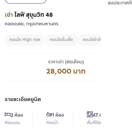
เปรียบเทียบ
ลงประกาศกั
เช่า
ไลฟ์ สุขุมวิท 48
คลองเตย, กรุงเทพมหานคร
คอนโด High rise
คอนโดชั้นเตี้ย
คอนโดใกล้ BTS
ราคาเช่า (ต่อเดือน)
28,000 บาท
รายละเอียดยูนิต
2 ห้อง
1 ห้อง
47.44 ตร.ม.
ห้องนอน
ห้องน้ำ
พื้นที่ใช้สอย