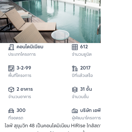
คอนโดมิเนียม
612
ประเภทโครงการ
จำนวนยูนิต
3-2-99 
2017
พื้นที่โครงการ
ปีที่แล้วเสร็จ
2 อาคาร
31 ชั้น
จำนวนอาคาร
จำนวนชั้น
300
บริษัท เอพี (ไทย
ที่จอดรถ
ผู้พัฒนาโครงการ
แลนด์) 
ไลฟ์ สุขุมวิท 48 เป็นคอนโดมิเนียม HiRise ใกล้สถานีพระโขนง
จำกัด(มหาชน)