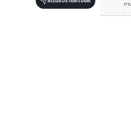
สนใจรับรายละเอียด
ภา
ยูนิตเช่าในโครงการเดียวกัน
ตรวจสอบโครงสร้างแล้ว
ขาย/เช่า
ไลฟ์ สุขุมวิท 48
ตรวจสอบโครงสร
คลองเตย, กรุงเทพมหานคร