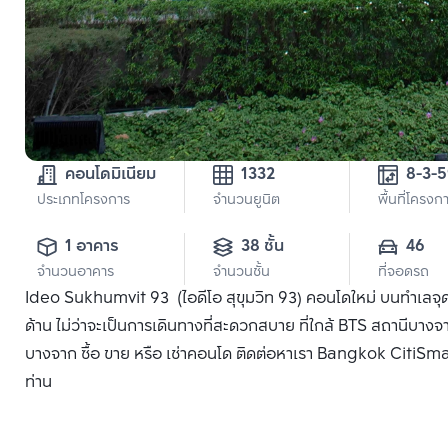
คอนโดมิเนียม
1332
8-3-
ประเภทโครงการ
จำนวนยูนิต
พื้นที่โครงก
1 อาคาร
38 ชั้น
46
จำนวนอาคาร
จำนวนชั้น
ที่จอดรถ
Ideo Sukhumvit 93 (ไอดีโอ สุขุมวิท 93) คอนโดใหม่ บนทำเลจุด
ด้าน ไม่ว่าจะเป็นการเดินทางที่สะดวกสบาย ที่ใกล้ BTS สถานีบางจ
บางจาก ซื้อ ขาย หรือ เช่าคอนโด ติดต่อหาเรา Bangkok CitiSmart 
ท่าน