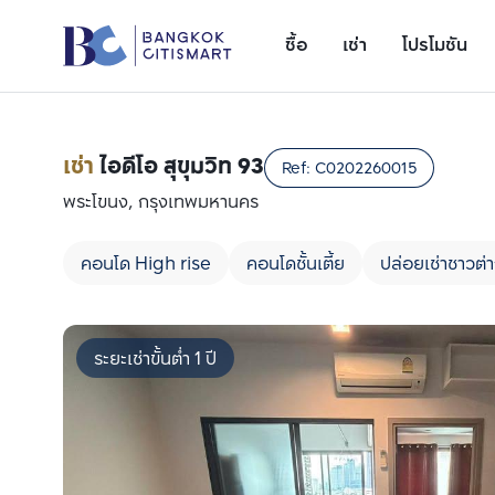
ซื้อ
เช่า
โปรโมชัน
เช่า
ไอดีโอ สุขุมวิท 93
Ref:
C0202260015
พระโขนง, กรุงเทพมหานคร
คอนโด High rise
คอนโดชั้นเตี้ย
ปล่อยเช่าชาวต่า
ระยะเช่าขั้นต่ำ 1 ปี
เพิ่มยูนิตเปรียบเทียบ
รายการที่ 1