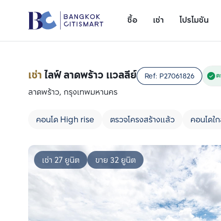
ซื้อ
เช่า
โปรโมชัน
เช่า
ไลฟ์ ลาดพร้าว แวลลีย์
Ref:
P27061826
ต
ลาดพร้าว, กรุงเทพมหานคร
คอนโด High rise
ตรวจโครงสร้างแล้ว
คอนโดใก
เช่า 27 ยูนิต
ขาย 32 ยูนิต
เพิ่มยูนิตเปรียบเทียบ
รายการที่ 1