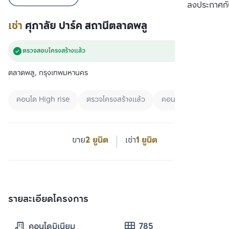
เปรียบเทียบ
ลงประกาศกั
เช่า
ศุภาลัย ปาร์ค สถานีตลาดพลู
ตรวจสอบโครงสร้างแล้ว
ตลาดพลู, กรุงเทพมหานคร
คอนโด High rise
ตรวจโครงสร้างแล้ว
คอนโดใกล้ BRT
ขาย
2 ยูนิต
เช่า
1 ยูนิต
รายละเอียดโครงการ
คอนโดมิเนียม
785