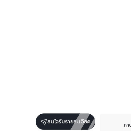
สนใจรับรายละเอียด
ภา