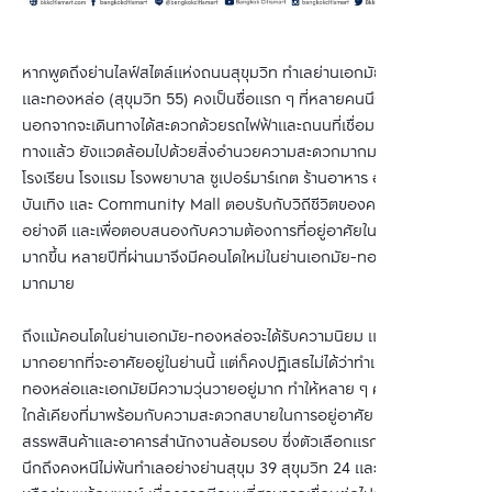
หากพูดถึงย่านไลฟ์สไตล์แห่งถนนสุขุมวิท ทำเลย่านเอกมัย (สุขุมวิท 63)
และทองหล่อ (สุขุมวิท 55) คงเป็นชื่อแรก ๆ ที่หลายคนนึกถึง เพราะ
นอกจากจะเดินทางได้สะดวกด้วยรถไฟฟ้าและถนนที่เชื่อมต่อได้หลายเส้น
ทางแล้ว ยังแวดล้อมไปด้วยสิ่งอำนวยความสะดวกมากมาย ไม่ว่าจะเป็น
โรงเรียน โรงแรม โรงพยาบาล ซูเปอร์มาร์เกต ร้านอาหาร ออฟฟิศ สถาน
บันเทิง และ Community Mall ตอบรับกับวิถีชีวิตของคนยุคใหม่ได้เป็น
อย่างดี และเพื่อตอบสนองกับความต้องการที่อยู่อาศัยในย่านนี้ที่เพิ่ม
มากขึ้น หลายปีที่ผ่านมาจึงมีคอนโดใหม่ในย่านเอกมัย-ทองหล่อเกิดขึ้น
มากมาย
ถึงแม้คอนโดในย่านเอกมัย-ทองหล่อจะได้รับความนิยม และมีคนจำนวน
มากอยากที่จะอาศัยอยู่ในย่านนี้ แต่ก็คงปฏิเสธไม่ได้ว่าทำเลอย่าง
ทองหล่อและเอกมัยมีความวุ่นวายอยู่มาก ทำให้หลาย ๆ คนมองหาทำเล
ใกล้เคียงที่มาพร้อมกับความสะดวกสบายในการอยู่อาศัย รวมถึงมีห้าง
สรรพสินค้าและอาคารสำนักงานล้อมรอบ ซึ่งตัวเลือกแรก ๆ ที่หลายคน
นึกถึงคงหนีไม่พ้นทำเลอย่างย่านสุขุม 39 สุขุมวิท 24 และสุขุมวิท 26