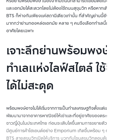
หรือย่านพร้อมพงษ์ เนื่องจากมีถนนที่สามารถเชื่อมต่อไปยังทองหล่อ
และเอกมัยได้สะดวกโดยไม่ต้องใช้ถนนสุขุมวิท หรือหากเดินทางด้วย
BTS ก็ห่างกันเพียงแค่สถานีเดียวเท่านั้น ที่สำคัญย่านนี้ยังเงียบสงบ
มากกว่าย่านทองหล่อเอกมัย หลาย ๆ คนจึงเลือกทำเลนี้เพื่อการอยู่
อาศัยโดยเฉพาะ
เจาะลึกย่านพร้อมพงษ์
ทำเลแห่งไลฟ์สไตล์ ใช้ชีวิต
ได้ไม่สะดุด
พร้อมพงษ์อาจไม่ได้เริ่มจากการเป็นทำเลเศรษฐกิจตั้งแต่แรก แต่ถูก
พัฒนามาจากอาคารพาณิชย์ให้เช่าและที่อยู่อาศัยของตระกูลเก่าแก่และ
ชาวญี่ปุ่นในประเทศไทย ก่อนจะเติบโตขึ้นตามการขยายตัวของกรุงเทพฯ
มีศูนย์การค้าไฮเอนด์อย่าง Emporium เกิดขึ้นพร้อม ๆ กับที่รถไฟฟ้า
BTS สายสุขุมวิทเปิดให้บริการ บวกกับโซนสุขุมวิทตอนต้นเริ่มมีความ