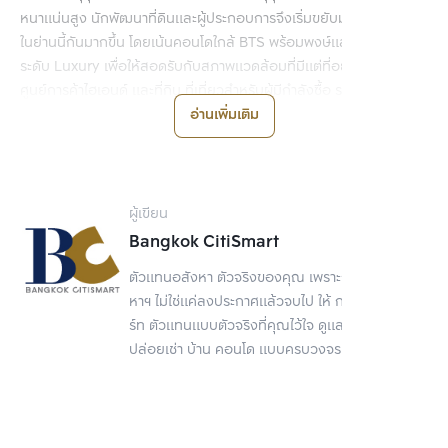
หนาแน่นสูง นักพัฒนาที่ดินและผู้ประกอบการจึงเริ่มขยับมาสร้างคอนโด
ในย่านนี้กันมากขึ้น โดยเน้นคอนโดใกล้ BTS พร้อมพงษ์และโครงการ
ระดับ Luxury เพื่อให้สอดรับกับสภาพแวดล้อมที่มีแต่ที่อยู่อาศัยชั้นดี
ศูนย์การค้าไฮเอนด์ และที่กิน ที่เที่ยวสำหรับผู้มีกำลังซื้อ รวมถึงชาว
ญี่ปุ่นที่เข้ามาอยู่ในย่านนี้มากขึ้นเรื่อย ๆ จนกลายเป็น Mini Japan ของ
อ่านเพิ่มเติม
กรุงเทพฯ ทำให้พร้อมพงษ์เป็นอีกหนึ่งทำเลศักยภาพบนถนนสุขุมวิทไป
โดยปริยาย
ผู้เขียน
Bangkok CitiSmart
ตัวแทนอสังหา ตัวจริงของคุณ เพราะการขายอสัง
หาฯ ไม่ใช่แค่ลงประกาศแล้วจบไป ให้ กรุงเทพ ซิตี้สมา
ร์ท ตัวแทนแบบตัวจริงที่คุณไว้ใจ ดูแลเรื่องขาย
ปล่อยเช่า บ้าน คอนโด แบบครบวงจร