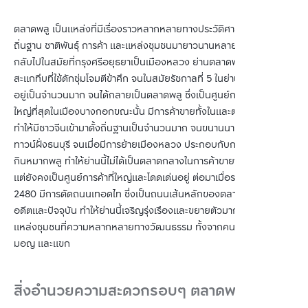
ตลาดพลู เป็นแหล่งที่มีเรื่องราวหลากหลายทางประวัติศาสตร์ ทั้งการตั้ง
ถิ่นฐาน ชาติพันธุ์ การค้า และแหล่งชุมชนมายาวนานหลายร้อยปี ย้อน
กลับไปในสมัยที่กรุงศรีอยุธยาเป็นเมืองหลวง ย่านตลาดพลูเคยเป็นป่า
สะแกทึบที่ใช้ดักซุ่มโจมตีข้าศึก จนในสมัยรัชกาลที่ 5 ในย่านนี้มีสวนพลู
อยู่เป็นจำนวนมาก จนได้กลายเป็นตลาดพลู ซึ่งเป็นศูนย์กลางค้าขายที่
ใหญ่ที่สุดในเมืองบางกอกขณะนั้น มีการค้าขายทั้งในและต่างประเทศ 
ทำให้มีชาวจีนเข้ามาตั้งถิ่นฐานเป็นจำนวนมาก จนขนานนามว่าเป็นไชน่า
ทาวน์ฝั่งธนบุรี จนเมื่อมีการย้ายเมืองหลวง ประกอบกับการยกเลิกการ
กินหมากพลู ทำให้ย่านนี้ไม่ได้เป็นตลาดกลางในการค้าขายพลูอีกต่อไป 
แต่ยังคงเป็นศูนย์การค้าที่ใหญ่และโดดเด่นอยู่ ต่อมาเมื่อราวๆ ปี พ.ศ. 
2480 มีการตัดถนนเทอดไท ซึ่งเป็นถนนเส้นหลักของตลาดพลูทั้งใน
อดีตและปัจจุบัน ทำให้ย่านนี้เจริญรุ่งเรืองและขยายตัวมากขึ้น จนเริ่มเป็น
แหล่งชุมชนที่ความหลากหลายทางวัฒนธรรม ทั้งจากคนไทย คนจีน 
มอญ และแขก
สิ่งอำนวยความสะดวกรอบๆ ตลาดพลู