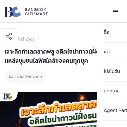
ซื้อ
1 กุมภาพันธ์ 2566
เจาะลึกทำเลตลาดพลู อดีตไชน่าทาวน์ฝั่งธนฯ สู่
เช่า
แหล่งชุมชนไลฟ์สไตล์ของคนทุกยุค
โปรโมชัน
รีวิว ทำเลที่พักอาศัย
บทความ
Agent Par