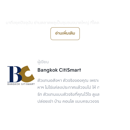
มาถึงยุคปัจจุบัน ย่านตลาดพลูเป็นชุมชนขนาดใหญ่ ที่โดดเด่นเรื่อง
อาหารการกิน มีตลาดและร้านดังเก่าแก่มากมาย จนกลายเป็นอีกหนึ่งจุด
อ่านเพิ่มเติม
เช็กอินของคนกรุงเทพฯ และยังมีสิ่งอำนวยความสะดวกอื่นๆ ที่ทำให้
ย่านนี้เป็นแหล่งที่พักอาศัยที่น่าสนใจ จะมีอะไรบ้าง มาดูกัน
ผู้เขียน
Bangkok CitiSmart
ตัวแทนอสังหา ตัวจริงของคุณ เพราะการขายอสัง
หาฯ ไม่ใช่แค่ลงประกาศแล้วจบไป ให้ กรุงเทพ ซิตี้สมา
ร์ท ตัวแทนแบบตัวจริงที่คุณไว้ใจ ดูแลเรื่องขาย
ปล่อยเช่า บ้าน คอนโด แบบครบวงจร