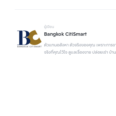
ผู้เขียน
Bangkok CitiSmart
ตัวแทนอสังหา ตัวจริงของคุณ เพราะการขาย
สิ่งอำนวยความสะดวกครบครัน
 รอบๆ ย่านนี้ราย
จริงที่คุณไว้ใจ ดูแลเรื่องขาย ปล่อยเช่า
ศูนย์การค้าเซ็นทรัลลาดพร้าว ยูเนี่ยนมอลล์ เมเ
มหาวิทยาลัยศรีปทุม ตลาดอมรพันธ์ และยังมีร้านอา
สามารถลงไปซื้ออาหาร หรือเดินทางไปดูหนัง พักผ่อ
แหล่งที่พักอาศัยของนักศึกษาและชาวออฟฟิศ
 มา
คอนโดมิเนียม และอะพาร์ตเมนต์กระจายอยู่ตลอดทาง 
ใหญ่ก็จะเป็นนักศึกษาและคนวัยทำงาน เพราะทั้ง
ใหญ่ SCB และ RS Group เป็นต้น
เดินทางง่าย ขับรถเองก็สะดวก
 หากใครเดินทางด้ว