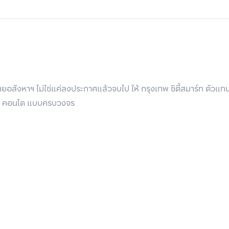
อสังหาฯ ไม่ใช่แค่ลงประกาศแล้วจบไป ให้ กรุงเทพ ซิตี้สมาร์ท ตัวแ
ล้อมไปด้วยสถานที่ไลฟ์สไตล์ และสถานที่อำนวยความสะดวกมากมาย อาท
 บ้าน คอนโด แบบครบวงจร
จอร์รัชโยธิน โรงพยาบาลเปาโลเกษตร โรงพยาบาลวิภาวดี มหาวิทยาลัยเก
หาร ร้านสะดวกซื้อกระจายตัวอยู่ตามซอยต่างๆ ทำให้สะดวกในการใช้ชีว
นหย่อนใจได้ในระยะไม่ไกลจากที่พัก
ดูถึงสภาพแวดล้อมในซอยพหลโยธิน 34 และบริเวณโดยรอบ จะมีบ้าน 
ทำให้ย่านนี้ค่อนข้างครึกครื้น มีคนเดินทางผ่านไป-มาตลอด ผู้อยู่อา
ใกล้รถไฟฟ้า สถานศึกษา และออฟฟิศมากมาย อาทิ สำนักงานใหญ่ ธกส. 
ยรถยนต์ รถมอเตอร์ไซค์เป็นประจำ ก็สามารถลัดเลาะไปได้หลายเส้นทาง 