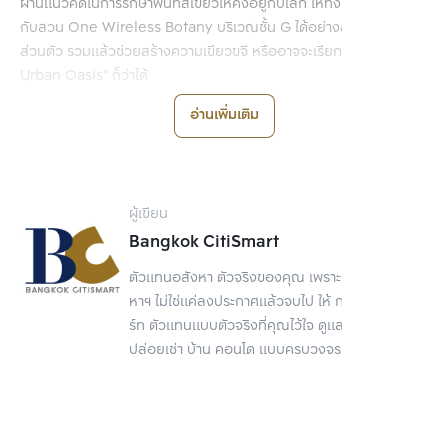
ผ่านแนวคิดในการรักษาพื้นที่สีเขียวให้คงอยู่กับโลก ให้ทั้งหมดได้อยู่ร่วม
กับสวน One Wireless Botany บริเวณชั้น G ได้อย่างสงบและเป็น
ส่วนตัว รวมแล้วช่วยสร้างความเขียวขจี หรืออาจจะเรียกได้ว่าเป็น "The
Urban Oasis" ก็ว่าได้
อ่านเพิ่มเติม
ผู้เขียน
Bangkok CitiSmart
ตัวแทนอสังหา ตัวจริงของคุณ เพราะการขายอสัง
หาฯ ไม่ใช่แค่ลงประกาศแล้วจบไป ให้ กรุงเทพ ซิตี้สมา
ร์ท ตัวแทนแบบตัวจริงที่คุณไว้ใจ ดูแลเรื่องขาย
ปล่อยเช่า บ้าน คอนโด แบบครบวงจร