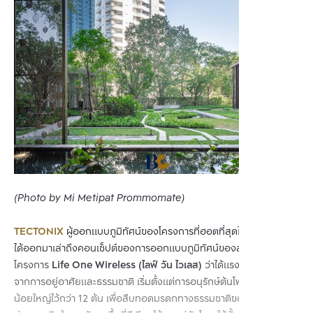
(Photo by Mi Metipat Prommomate)
TECTONIX
ผู้ออกแบบภูมิทัศน์ของโครงการที่ฮอตที่สุดในย่านเพลินจิต
ได้ออกมาเล่าถึงคอนเซ็ปต์ของการออกแบบภูมิทัศน์ของส่วนกลางใน
โครงการ
Life One Wireless (ไลฟ์ วัน ไวเลส)
ว่าได้แรงบันดาลใจมา
จากการอยู่อาศัยและธรรมชาติ เริ่มตั้งแต่การอนุรักษ์ต้นโพธิ์และต้นไม้
น้อยใหญ่ไว้กว่า 12 ต้น เพื่อสืบทอดมรดกทางธรรมชาติของถนนวิทยุ