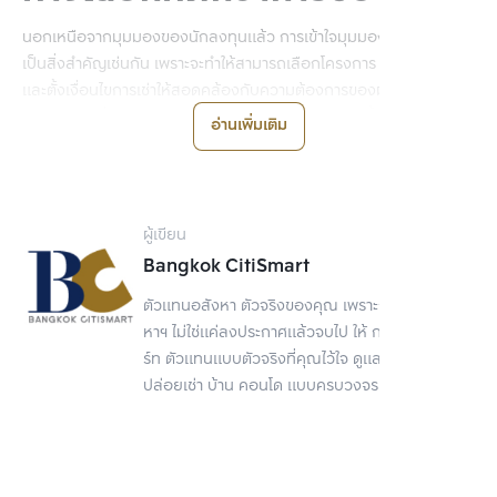
นอกเหนือจากมุมมองของนักลงทุนแล้ว การเข้าใจมุมมองของผู้เช่าก็
เป็นสิ่งสำคัญเช่นกัน เพราะจะทำให้สามารถเลือกโครงการ ปรับปรุงห้อง 
และตั้งเงื่อนไขการเช่าให้สอดคล้องกับความต้องการของผู้เช่าได้ โดย
เหตุผลหลักที่ทำให้หลายคนยังเลือกเช่าคอนโดแทนการซื้อ มี 3 ประการ
อ่านเพิ่มเติม
หลัก ดังนี้
ไม่ต้องมีภาระผูกพันระยะยาว ไม่ต้องแบกรับค่าใช้จ่ายในการบำรุงรักษา
และซ่อมแซม กรณีมีอุปกรณ์ใดเสียหาย
ผู้เขียน
มีความยืดหยุ่นในการอยู่อาศัยสูง หากย้ายที่ทำงานหรือต้องการห้อง
Bangkok CitiSmart
ที่รองรับความต้องการได้มากกว่า ก็สามารถมองหาคอนโดแห่งใหม่ที่
ตอบโจทย์การอยู่อาศัยได้สะดวก
ตัวแทนอสังหา ตัวจริงของคุณ เพราะการขายอสัง
ค่าเช่าคอนโดส่วนใหญ่มักคงที่ ผู้เช่าจึงหมดห่วงเรื่องอัตราดอกเบี้ยที่
หาฯ ไม่ใช่แค่ลงประกาศแล้วจบไป ให้ กรุงเทพ ซิตี้สมา
ปรับตัวสูงขึ้นในทุกปี
ร์ท ตัวแทนแบบตัวจริงที่คุณไว้ใจ ดูแลเรื่องขาย
ปล่อยเช่า บ้าน คอนโด แบบครบวงจร
3 วิธีคำนวณค่าเช่าคอนโด
ให้คุ้มค่าการลงทุน