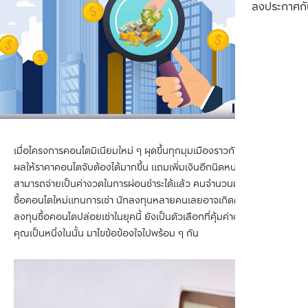
ลงประกาศกั
เมื่อโครงการคอนโดมิเนียมใหม่ ๆ ผุดขึ้นทุกมุมเมืองราวกับดอกเห็ด ส่ง
ผลให้ราคาคอนโดจับต้องได้มากขึ้น แถมเพิ่มเงินอีกนิดหน่อยจากค่าเช่าก็
สามารถจ่ายเป็นค่างวดในการผ่อนชำระได้แล้ว คนจำนวนมากจึงเลือกจะ
ซื้อคอนโดใหม่แทนการเช่า นักลงทุนหลายคนเลยอาจเกิดคำถามว่า "การ
ลงทุนซื้อคอนโดปล่อยเช่าในยุคนี้ ยังเป็นตัวเลือกที่คุ้มค่าอยู่ไหม ?" หาก
คุณเป็นหนึ่งในนั้น มาไขข้อข้องใจไปพร้อม ๆ กัน