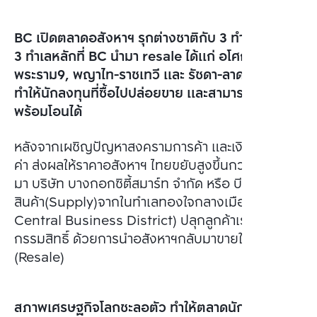
BC เปิดตลาดอสังหาฯ รุกต่างชาติกับ 3 ทำเลรีเซลล์
3 ทำเลหลักที่ BC นำมา resale ได้แก่ อโศก –
พระราม9, พญาไท-ราชเทวี และ รัชดา-ลาดพร้าว
ทำให้นักลงทุนที่ซื้อไปปล่อยขาย และสามารถเร่งให้
พร้อมโอนได้
หลังจากเผชิญปัญหาสงครามการค้า และเงินบาทแข็ง
ค่า ส่งผลให้ราคาอสังหาฯ ไทยขยับสูงขึ้นกว่าปีที่ผ่าน
มา บริษัท บางกอกซิตี้สมาร์ท จำกัด หรือ บีซี จึงงัด
สินค้า(Supply)จากในทำเลทองใจกลางเมือง(CBD-
Central Business District) ปลุกลูกค้าเร่งโอน
กรรมสิทธิ์ ด้วยการนำอสังหาฯกลับมาขายใหม่
(Resale)
สภาพเศรษฐกิจโลกชะลอตัว ทำให้ตลาดนักลงทุน