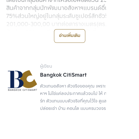
โดยเป็นกลุ่มสินค้าจากเครือเอพีสัดส่วน 25%และเป็น
สินค้าจากกลุ่มนักพัฒนาอสังหาฯแบรนด์อื่นๆ
75%ส่วนใหญ่อยู่ในกลุ่มระดับซูเปอร์ลักชัวรี่ ราคา
201,000-300,00 บาทต่อตารางเมตร(ตร.ม.)
สัดส่วน 30%และมีกลุ่มอัลตร้า ลักชัวรี่ ราคาตั้งแต่
อ่านเพิ่มเติม
301,000 บาทต่อตร.ม.สัดส่วน 26%กลุ่มลักชัวรี่
ราคา 150,000 บาทต่อตร.ม.สัดส่วน 13% ส่วนใหญ่จะ
เป็นโครงการตามแนวรถไฟฟ้า
ผู้เขียน
เขาระบุว่า ในช่วง 2-3 ปีที่ผ่านมา บีซี เติบโตมากับ
Bangkok CitiSmart
ตลาดรีเซลล์ ที่เข้าไปรุกตลาดจัดทำโรดโชว์ในต่าง
ตัวแทนอสังหา ตัวจริงของคุณ เพราะการขายอสัง
ประเทศ อาทิ จีน ฮ่องกง ญี่ปุ่น ไต้หวัน อินโดนีเซีย
หาฯ ไม่ใช่แค่ลงประกาศแล้วจบไป ให้ กรุงเทพ ซิตี้สมา
และสิงคโปร์ ซึ่งในปี 2562 ตั้งเป้าหมายที่จะทำยอดขาย
ร์ท ตัวแทนแบบตัวจริงที่คุณไว้ใจ ดูแลเรื่องขาย
คอนโดประมาณ 15,000 ล้านบาท จากในช่วง 4 ปีที่
ปล่อยเช่า บ้าน คอนโด แบบครบวงจร
ผ่านมาเติบโตเฉลี่ย 25% จาก 7,000 ล้านบาท ในปี
2559 เพิ่มเป็น 10,000 ล้านบาท ในปี 2560 มีมูลค่า
12,000 ล้านบาทในปี 2561