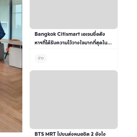
Bangkok Citismart เอเจนซี่อสัง
หาฯที่ได้รับความไว้วางใจมากที่สุดใน
ประเทศไทย คว้า 2 รางวัลอันทรง
ข่าว
เกียรติจาก Nestopa Thailand 
BTS MRT ไปขนส่งหมอชิต 2 ยังไง