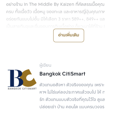
อย่างร้าน In The Middle By Kaizen ที่คัดสรรเนื้อคุณภาพมาไว้ให้
ครบ ทั้งเนื้อวัว เนื้อหมู ของทะเล และอาหารญี่ปุ่นคุณภาพดีมาให้อิ่ม
อร่อยกันแบบไม่อั้น มีให้เลือก 3 ราคา 589++, 849++ และ 1,159++ ใคร
เป็นสายกินจุและชื่นชอบการกินเนื้อย่าง ก็แวะมาได้ที่ร้าน In The
Middle By Kaizen สาขาลาดพร้าว ตั้งอยู่ที่อาคาร Ladprao Hill
อ่านเพิ่มเติม
ลาดพร้าวซอย 4 ติดกับสถานีรถไฟฟ้าใต้ดินพหลโยธินทางออกที่ 1
เวลาเปิด - ปิด:
เปิดบริการทุกวัน เวลา 11.00 - 23.00 น.
เบอร์ติดต่อ:
098-831-3905
ผู้เขียน
Bangkok CitiSmart
ร้าน Family Suki
ตัวแทนอสังหา ตัวจริงของคุณ เพราะการขายอสัง
หาฯ ไม่ใช่แค่ลงประกาศแล้วจบไป ให้ กรุงเทพ ซิตี้สมา
ร์ท ตัวแทนแบบตัวจริงที่คุณไว้ใจ ดูแลเรื่องขาย
ร้านถัดมาเป็นร้านสุกี้สไตล์โฮมเมดที่ซ่อนตัวอยู่ในตึกแถวใกล้กับ MRT
ปล่อยเช่า บ้าน คอนโด แบบครบวงจร
สถานีพหลโยธินทางออกที่ 1 ให้คุณอร่อยได้เต็มที่กับหม้อไฟส่วนตัว มีน้ำ
ซุปให้เลือก 4 ซุปด้วยกัน ได้แก่น้ำซุปใส น้ำซุปดำ น้ำซุปหมาล่า และน้ำซุป
ต้มยำ ซึ่งน้ำซุปหมาล่าและต้มยำจะต้องเพิ่มเงิน 30 บาท ด้านของสดก็ไม่
น้อยหน้า ยกขบวนมาให้เลือกหลากหลาย ทั้งเนื้อสัตว์ชนิดต่าง ๆ ผัก