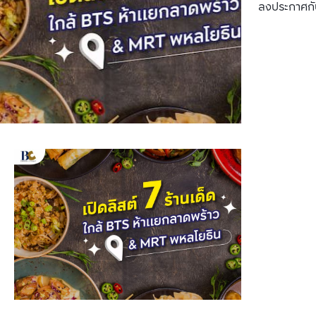
ลงประกาศกั