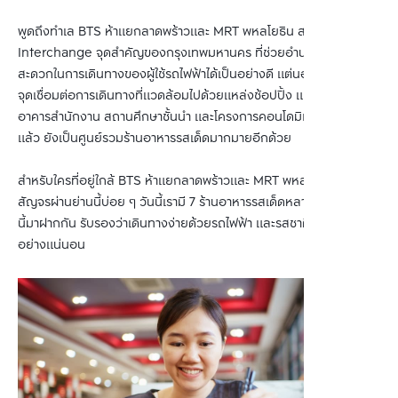
พูดถึงทำเล BTS ห้าแยกลาดพร้าวและ MRT พหลโยธิน สถานี
Interchange จุดสำคัญของกรุงเทพมหานคร ที่ช่วยอำนวยความ
สะดวกในการเดินทางของผู้ใช้รถไฟฟ้าได้เป็นอย่างดี แต่นอกจากจะเป็น
จุดเชื่อมต่อการเดินทางที่แวดล้อมไปด้วยแหล่งช้อปปิ้ง แหล่งไลฟ์สไตล์
อาคารสำนักงาน สถานศึกษาชั้นนำ และโครงการคอนโดมิเนียมมากมาย
แล้ว ยังเป็นศูนย์รวมร้านอาหารรสเด็ดมากมายอีกด้วย
สำหรับใครที่อยู่ใกล้ BTS ห้าแยกลาดพร้าวและ MRT พหลโยธิน หรือ
สัญจรผ่านย่านนี้บ่อย ๆ วันนี้เรามี 7 ร้านอาหารรสเด็ดหลากสไตล์ในย่าน
นี้มาฝากกัน รับรองว่าเดินทางง่ายด้วยรถไฟฟ้า และรสชาติอร่อยถูกปาก
อย่างแน่นอน