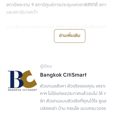
สถานีพระราม 9 สถานีศูนย์การประชุมแห่งชาติสิริกิติ์ สถานีกำแพงเพชร 
และสถานีบางหว้า
ส่วนเส้นทางการเดินรถของ MRT สายสีม่วงซึ่งเชื่อมต่อกับสายสีน้ำเงิน
ที่สถานีเตาปูน มีระยะทาง 23 กิโลเมตร ประกอบไปด้วย 16 สถานี เช่น 
อ่านเพิ่มเติม
สถานีบางกระสอ สถานีตลาดบางใหญ่ สถานีศูนย์ราชการนนทบุรี และ
สถานีกระทรวงสาธารณสุข
ผู้เขียน
6 เช็กลิสต์สำคัญ อ่านก่อนเช่าคอนโดติด
Bangkok CitiSmart
MRT
ตัวแทนอสังหา ตัวจริงของคุณ เพราะการขายอสัง
หาฯ ไม่ใช่แค่ลงประกาศแล้วจบไป ให้ กรุงเทพ ซิตี้สมา
ร์ท ตัวแทนแบบตัวจริงที่คุณไว้ใจ ดูแลเรื่องขาย
ปล่อยเช่า บ้าน คอนโด แบบครบวงจร
อย่างที่กล่าวไปข้างต้นว่า MRT ทั้งสายสีน้ำเงินและสีม่วงมีจำนวนสถานี
รวมกันถึง 54 สถานี เดินรถครอบคลุมหลายพื้นที่ในกรุงเทพมหานคร 
แวดล้อมไปด้วยสิ่งอำนวยความสะดวกรวมทั้งสถานที่สำคัญมากมาย 
และสำหรับใครที่กำลังวางแผนเช่าคอนโดติด MRT ถ้าอยากได้คอนโดที่