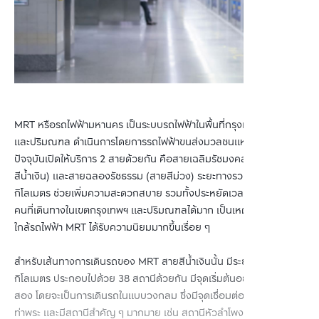
MRT หรือรถไฟฟ้ามหานคร เป็นระบบรถไฟฟ้าในพื้นที่กรุงเทพมหานคร
และปริมณฑล ดำเนินการโดยการรถไฟฟ้าขนส่งมวลชนแห่งประเทศไทย 
ปัจจุบันเปิดให้บริการ 2 สายด้วยกัน คือสายเฉลิมรัชมงคล (สาย
สีน้ำเงิน) และสายฉลองรัชธรรม (สายสีม่วง) ระยะทางรวมกันยาวถึง 71 
กิโลเมตร ช่วยเพิ่มความสะดวกสบาย รวมทั้งประหยัดเวลารถติดสำหรับ
คนที่เดินทางในเขตกรุงเทพฯ และปริมณฑลได้มาก เป็นเหตุผลให้คอนโด
ใกล้รถไฟฟ้า MRT ได้รับความนิยมมากขึ้นเรื่อย ๆ
สำหรับเส้นทางการเดินรถของ MRT สายสีน้ำเงินนั้น มีระยะทาง 48 
กิโลเมตร ประกอบไปด้วย 38 สถานีด้วยกัน มีจุดเริ่มต้นอยู่ที่สถานีหลัก
สอง โดยจะเป็นการเดินรถในแบบวงกลม ซึ่งมีจุดเชื่อมต่ออยู่ที่สถานี
ท่าพระ และมีสถานีสำคัญ ๆ มากมาย เช่น สถานีหัวลำโพง สถานีอโศก 