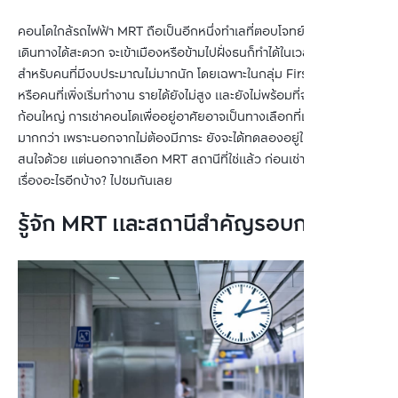
คอนโดใกล้รถไฟฟ้า MRT ถือเป็นอีกหนึ่งทำเลที่ตอบโจทย์คนเมือง เพราะ
เดินทางได้สะดวก จะเข้าเมืองหรือข้ามไปฝั่งธนก็ทำได้ในเวลาไม่กี่นาที แต่
สำหรับคนที่มีงบประมาณไม่มากนัก โดยเฉพาะในกลุ่ม First Jobber 
หรือคนที่เพิ่งเริ่มทำงาน รายได้ยังไม่สูง และยังไม่พร้อมที่จะมีภาระหนี้
ก้อนใหญ่ การเช่าคอนโดเพื่ออยู่อาศัยอาจเป็นทางเลือกที่เหมาะสม
มากกว่า เพราะนอกจากไม่ต้องมีภาระ ยังจะได้ทดลองอยู่ในทำเลที่ตัวเอง
สนใจด้วย แต่นอกจากเลือก MRT สถานีที่ใช่แล้ว ก่อนเช่าเราต้องเช็กถึง
เรื่องอะไรอีกบ้าง? ไปชมกันเลย
รู้จัก MRT และสถานีสำคัญรอบกรุง