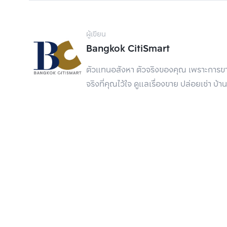
ผู้เขียน
Bangkok CitiSmart
ตัวแทนอสังหา ตัวจริงของคุณ เพราะการขาย
จริงที่คุณไว้ใจ ดูแลเรื่องขาย ปล่อยเช่า
4.ใช้กระจกช่วยแต่งห้อง
ห้องที่ดูแคบ ๆ สามารถใช้กระจกเข้ามาช่วยทำให้ห้อง
เช่น อาจตั้งกระจกให้สะท้อนสิ่งที่ต้องการให้เข้ามา
บรรยากาศภายในบ้านให้ดูสบายตายิ่งขึ้น หรือการใช้
5.เลือกใช้ประตูบานเลื่อน
ประตูบานเลื่อนเป็นทางออกที่ดีสำหรับบ้านพื้นที่แค