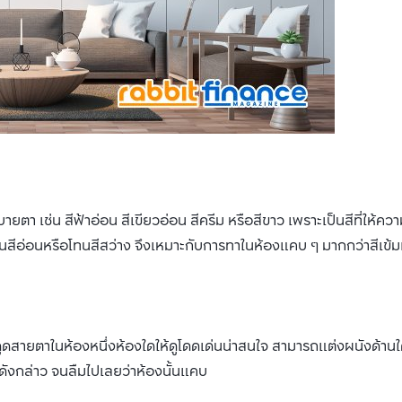
ายตา เช่น สีฟ้าอ่อน สีเขียวอ่อน สีครีม หรือสีขาว เพราะเป็นสีที่ให้ควา
้วโทนสีอ่อนหรือโทนสีสว่าง จึงเหมาะกับการทาในห้องแคบ ๆ มากกว่าสีเข้
งดูดสายตาในห้องหนึ่งห้องใดให้ดูโดดเด่นน่าสนใจ สามารถแต่งผนังด้านใ
ุดดังกล่าว จนลืมไปเลยว่าห้องนั้นแคบ