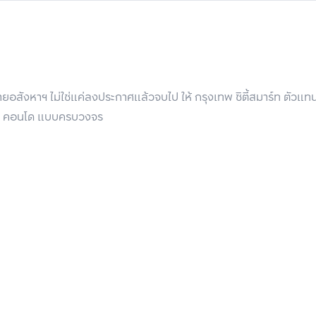
อสังหาฯ ไม่ใช่แค่ลงประกาศแล้วจบไป ให้ กรุงเทพ ซิตี้สมาร์ท ตัวแ
 บ้าน คอนโด แบบครบวงจร
นั้นดูกว้างขึ้นมาได้ แต่ควรใช้ให้พอดี ไม่สะท้อนมากจนเกินไปจนทำให้ส
อยู่ในห้องหรือในบ้าน อย่างสะท้อนเงาต้นไม้และสวนร่มรื่นนอกบ้าน เข้ามา
ประตู-หน้าต่างแบบกระจก ก็ทำให้พื้นที่ดูกว้างกว่าความเป็นจริง
บ ซึ่งนอกจากจะลดพื้นที่ในการเปิด-ปิดประตูแล้ว ความที่เป็นประตูบานเล