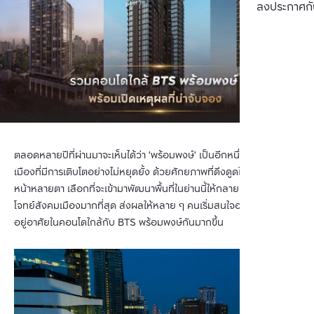
ลงประกาศกั
ตลอดหลายปีที่ผ่านมาจะเห็นได้ว่า 'พร้อมพงษ์' เป็นอีกหนึ่งทำเลใจกลาง
เมืองที่มีการเติบโตอย่างไม่หยุดยั้ง ด้วยศักยภาพที่ดึงดูดให้นายทุนมาก
หน้าหลายตา เลือกที่จะเข้ามาพัฒนาพื้นที่ในย่านนี้ให้กลายเป็นฮับที่ตอบ
โจทย์สังคมเมืองมากที่สุด ส่งผลให้หลาย ๆ คนเริ่มสนใจอยากจะเข้ามา
อยู่อาศัยในคอนโดใกล้กับ BTS พร้อมพงษ์กันมากขึ้น