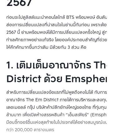
2567
ก่อนจะไปดูลิสต์แนะนำคอนโดใกล้ BTS พร้อมพงษ์ อันดับแรกลองมา
ส่องการเปลี่ยนแปลงที่น่าสนใจในย่านนี้กันก่อน เพราะต้องบอกว่าในปี 
2567 นี้ ย่านพร้อมพงษ์ได้มีการเปลี่ยนแปลงครั้งใหญ่ สู่การเป็นสุดยอด
ทำเลศักยภาพอย่างแท้จริง โดยองค์ประกอบสำคัญที่ช่วยยกระดับย่านนี้
ให้คึกคักมากขึ้นกว่าเดิม มีด้วยกัน 3 ส่วน คือ  
1. เติมเต็มอาณาจักร The Em
District ด้วย Emsphere
สำหรับการเปลี่ยนแปลงข้อแรกที่ไม่พูดถึงคงไม่ได้ กับการยกระดับ
อาณาจักร The Em District ภายใต้การบริหารและลงทุนของกลุ่ม
เดอะมอลล์ กรุ๊ป บริษัทค้าปลีกยักษ์ใหญ่ของไทย ที่ทุ่มทุนกว่า 2 หมื่น
ล้านบาท เพื่อเปิดห้างสรรพสินค้า “เอ็มสเฟียร์” (Emsphere) ซึ่งเป็นเส
มือนจิ๊กซอร์ชิ้นแห่งสุดท้ายในโปรเจกต์ได้อย่างสมบูรณ์แบบ ด้วยพื้นที่
กว่า 200,000 ตารางเมตร 