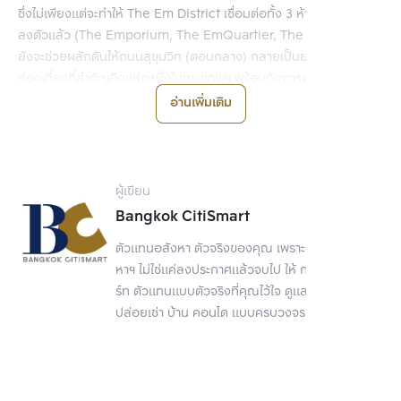
ซึ่งไม่เพียงแต่จะทำให้ The Em District เชื่อมต่อทั้ง 3 ห้างได้อย่าง
ลงตัวแล้ว (The Emporium, The EmQuartier, The Emsphere) 
ยังจะช่วยผลักดันให้ถนนสุขุมวิท (ตอนกลาง) กลายเป็นย่านการค้า การ
ท่องเที่ยวที่สำคัญอีกแห่งหนึ่งในกรุงเทพฯ พร้อมกับการพัฒนาอย่าง
เต็มพิกัด ด้วยการดึงเอาแบรนด์หรู ร้านอาหารชื่อดังมารวมไว้ที่นี่ ทั้งยัง
อ่านเพิ่มเติม
เติมเต็มความสมบูรณ์แบบด้วยการใส่ใจงานด้านออกแบบในทุก ๆ องค์
ประกอบ ทำให้ The Em District กลายเป็น Global Destination 
ระดับเวิลด์คลาสที่ใคร ๆ ก็อยากจะมาเยือน 
ผู้เขียน
2. World Class Arena การ
Bangkok CitiSmart
ร่วมทุนระหว่างเดอะมอลล์กรุ๊ป
ตัวแทนอสังหา ตัวจริงของคุณ เพราะการขายอสัง
หาฯ ไม่ใช่แค่ลงประกาศแล้วจบไป ให้ กรุงเทพ ซิตี้สมา
และ AEG
ร์ท ตัวแทนแบบตัวจริงที่คุณไว้ใจ ดูแลเรื่องขาย
ปล่อยเช่า บ้าน คอนโด แบบครบวงจร
เดอะมอลล์ กรุ๊ป ไม่เพียงแต่จะพลิกโฉมย่านสุขุมวิท (ตอนกลาง) ด้วย
โปรเจกต์ The Em District เท่านั้น แต่ยังจับมือร่วมทุนกับ AEG ผู้
ประกอบธุรกิจบันเทิงและกีฬาระดับโลกกว่า 10,000 ล้านบาท เพื่อสร้าง 
EM LIVE และ Bangkok Areana ให้กลายเป็น World Class Arena 