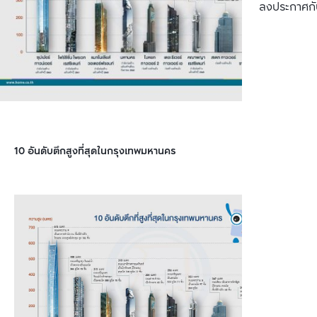
ลงประกาศกั
10 อันดับตึกสูงที่สุดในกรุงเทพมหานคร