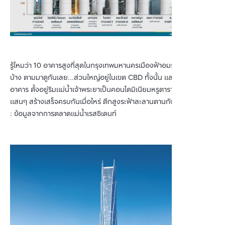
รู้ไหมว่า 10 อาคารสูงที่สุดในกรุงเทพมหานครเมืองฟ้าอมรมีอาคารไหน
บ้าง ตามมาดูกันเลย...ส่วนใหญ่อยู่ในเขต CBD ทั้งนั้น และ 5 ใน 10
อาคาร ตั้งอยู่ริมแม่น้ำเจ้าพระยาเป็นคอนโดมิเนียมหรูตารางเมตรละเป็น
แสนๆ สร้างเสร็จครบกันเมื่อไหร่ ตึกสูงระฟ้าละลานตานกันแน่ๆ ...เครดิต
: ข้อมูลจากการตลาดแม่น้ำเรสซิเดนท์