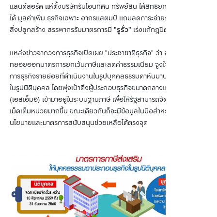
แลนด์ลอร์ด แห่ตั้งบริษัทรับโอนที่ดิน ทรัพย์สิน ได้สิทธิยกเว้นทั้งภาษีราย
ได้ มูลค่าเพิ่ม ธุรกิจเฉพาะ อากรแสตมป์ แถมลดภาระจ่ายภาษีที่ดินและ
สิ่งปลูกสร้าง สรรพากรรับมาตรการมี 
"รูรั่ว"
 เร่งแก้กฎปิดช่องโหว่
แหล่งข่าวจากวงการธุรกิจเปิดเผย "ประชาชาติธุรกิจ" ว่า จากที่รัฐบาลได้
ทยอยออกมาตรการยกเว้นภาษีและลดค่าธรรมเนียม จูงใจให้ผู้ประกอบ
การธุรกิจรายย่อยที่ดำเนินงานในรูปบุคคลธรรมดาหันมาประกอบธุรกิจ
ในรูปนิติบุคคล โดยพุ่งเป้าดึงผู้ประกอบธุรกิจขนาดกลางและขนาดย่อม 
(เอสเอ็มอี) เข้ามาอยู่ในระบบฐานภาษี เพื่อให้รัฐสามารถจัดเก็บภาษีได้เต็ม
เม็ดเต็มหน่วยมากขึ้น ขณะเดียวกันก็จะมีข้อมูลในมือสำหรับจัดทำ
นโยบายและมาตรการสนับสนุนช่วยเหลือได้ตรงจุด