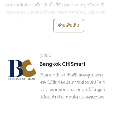
มาภายใต้นโยบายนี้กำลังเป็นที่จับตามอง และถูกวิพากษ์วิจารณ์ในวง
กว้าง เพราะมีช่องโหว่ให้ผู้ประกอบการรายใหญ่ กลุ่มทุนยักษ์เข้ามาใช้
สิทธิประโยชน์จากมาตรการลดหย่อน ยกเว้นภาษี และค่าธรรมเนียม ซึ่ง
อ่านเพิ่มเติม
จะสร้างปัญหาตามมาเพราะรัฐจัดเก็บภาษีและค่าธรรมเนียมได้น้อยลง
ขณะที่ผู้ประกอบการรายเล็กรายย่อยหรือ SMEs จริง ๆ ยังยื่นขอจด
ทะเบียนตั้งนิติบุคคลไม่มากนัก เพราะภาครัฐอ่อนประชาสัมพันธ์ SMEs 
ผู้เขียน
จึงไม่ทราบข่าวคราวมาตรการใหม่ หลายรายอาจยังลังเลใจ หรือบางราย
Bangkok CitiSmart
ทราบเรื่อง แต่เมื่อยื่นขอจัดตั้งบริษัทแล้วไปขอใช้สิทธิตามมาตรการนี้ 
ปรากฏว่ากลับเป็นเจ้าหน้าที่รัฐเองที่ยังไม่ทราบรายละเอียดมาตรการ
ตัวแทนอสังหา ตัวจริงของคุณ เพราะการขายอสัง
หาฯ ไม่ใช่แค่ลงประกาศแล้วจบไป ให้ กรุงเทพ ซิตี้สมา
ร์ท ตัวแทนแบบตัวจริงที่คุณไว้ใจ ดูแลเรื่องขาย
ช็อก กม.ใหม่ 5 ฉบับเอื้อทุน
ปล่อยเช่า บ้าน คอนโด แบบครบวงจร
ยักษ์
แหล่งข่าวกล่าวว่า เท่าที่ทราบมาตรการส่งเสริมให้บุคคลธรรมดาที่