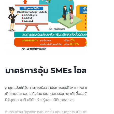
มาตรการอุ้ม SMEs โอละพ่อ
ล่าสุดแม้จะได้รับการตอบรับจากประกอบธุรกิจหลากหลายสาขา จากที่
เดิมเคยประกอบธุรกิจในนามบุคคลธรรมดาพากันยื่นขอจัดตั้งเป็น
นิติบุคคล อาทิ บริษัท ห้างหุ้นส่วนนิติบุคคล ฯลฯ
กับกรมพัฒนาธุรกิจการค้ามากขึ้น แต่ปรากฏว่าระเบียบกฎหมายที่ออก