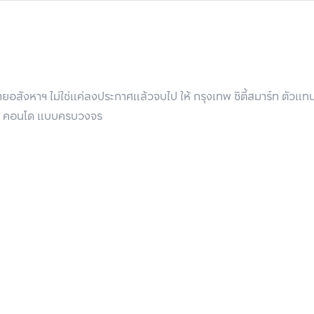
ะกับบ้านเลือกเครื่องฟอกอากาศยังไงให้ถูกใจใช้คุ้มและเหมาะกับบ้าน
ภายใน หากพัดลมมีกำลังในการพัดแรงลมเข้า-ออกสูง ก็จะเพิ่มประสิท
อกอากาศก็จะดังขึ้นด้วย อาจสร้างความรำคาญใจให้กับคนในบ้านได้ หา
ในคอนโดมิเนียม ไม่แนะนำให้เลือกแบบที่มีเสียงดัง เพราะอาจรบกวนผู้อย
อสังหาฯ ไม่ใช่แค่ลงประกาศแล้วจบไป ให้ กรุงเทพ ซิตี้สมาร์ท ตัวแ
วามแรงของลมได้
 บ้าน คอนโด แบบครบวงจร
งฟอกอากาศ เพราะมันมีหน้าที่ในการดักจับฝุ่นต่าง ๆ ที่ล่องลอยอยู่ใ
จะช่วยดักจับฝุ่นละอองที่มีขนาดใหญ่ไปจนถึงเล็กได้มากขึ้น อากาศที่ผ่
กลิ่นไม่พึงประสงค์ที่อยู่ในอากาศ หากบ้านของคุณไม่ได้ตั้งอยู่ในทำเ
่ง่ายต่อการเกิดกลิ่นอับ การใช้เครื่องฟอกอากาศที่มีแผ่นกรองคาร์บอนดี ๆ
ศัยลงได้ และช่วยให้อากาศสดชื่น หายใจโล่งจมูกมากขึ้น