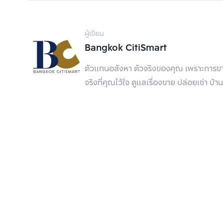
เลือกเครื่องฟอกอากาศยังไงให้ถูกใจใช้คุ้มและเหมา
ความแรงของลม
ผู้เขียน
ตัวเครื่องฟอกอากาศนั้นจะทำงานด้วยพัดลมที่อยู่
Bangkok CitiSmart
ทำงานมากขึ้น แต่ในทางกลับกัน เสียงของเครื่องฟ
พื้นที่โล่งกว้างอาจจะพอไหว แต่ถ้าเป็นห้องเล็ก ๆ 
ตัวแทนอสังหา ตัวจริงของคุณ เพราะการขาย
เคียงได้ แนะนำให้เลือกแบบที่สามารถปรับระดับค
จริงที่คุณไว้ใจ ดูแลเรื่องขาย ปล่อยเช่า
ไส้กรองฝุ่น
ไส้กรองฝุ่นเป็นอีกส่วนประกอบชิ้นสำคัญของเครื่อ
ตัวไส้กรองมีความละเอียดสูงมากเท่าใด ก็เท่ากับว่า
จึงสะอาดมากกว่าไส้กรองฝุ่นที่ความละเอียดต่ำ
แผ่นกรองคาร์บอน
แผ่นกรองคาร์บอนเป็นอุปกรณ์ที่ช่วยในการจัดการกับ
ถ่ายเทได้ดี หรืออาศัยอยู่ในคอนโด ซึ่งเป็นพื้นที่ที
สามารถช่วยลดปัญหากลิ่นไม่พึงประสงค์ในที่อยู่อา