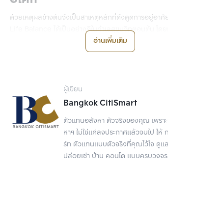
ด้วยเหตุผลข้างต้นจึงเป็นสาเหตุหลักที่ดึงดูดการอยู่อาศัย สร้าง Work 
Life Balance ได้เป็นอย่างดีในทำเลสุขุมวิทตอนต้น โดยเฉพาะคอนโด
อ่านเพิ่มเติม
อโศกที่ได้รับกระแสตอบรับที่ดีเสมอมาในด้านความต้องการอยู่อาศัยสูง 
ถึงแม้ในพื้นที่จะมีตัวเลือกที่หลากหลายและเพิ่มมากขึ้นเรื่อยๆ ก็ตาม ไม่
ว่าจะเป็นคอนโดที่มีอายุมากกว่า 10 ปี หรือคอนโดใหม่ สำหรับการปล่อย
เช่าห้องขนาด 1 ห้องนอน ราคาเช่าเฉลี่ยอยู่ที่ 700 บาทต่อตารางเมตรขึ้น
ไป หรือให้ผลตอบแทนจากการเช่าประมาณ 5-6% ส่วนใหญ่จะเป็นไปตาม
ผู้เขียน
อายุของอาคาร และขนาดห้อง เนื่องจากขนาดห้องของคอนโดที่ก่อสร้าง
Bangkok CitiSmart
มานานจะมีขนาดกว้างกว่าคอนโดที่สร้างใหม่ในปัจจุบันทำให้มีอัตราค่าเช่า
ตัวแทนอสังหา ตัวจริงของคุณ เพราะการขายอสัง
เริ่มต้นที่สูงกว่าปกติ
หาฯ ไม่ใช่แค่ลงประกาศแล้วจบไป ให้ กรุงเทพ ซิตี้สมา
ร์ท ตัวแทนแบบตัวจริงที่คุณไว้ใจ ดูแลเรื่องขาย
ปล่อยเช่า บ้าน คอนโด แบบครบวงจร