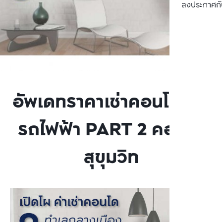
ลงประกาศกั
อัพเดทราคาเช่าคอนโดใกล้
รถไฟฟ้า PART 2 คอนโด
สุขุมวิท