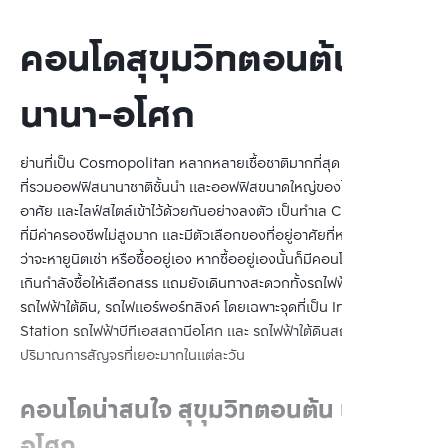
คอนโดสุขุมวิทตอนต้น
นานา-อโศก
ย่านที่เป็น Cosmopolitan หลากหลายเชื้อชาติมากที่สุด เพราะเป็นทำเล
ที่รวมออฟฟิสนานาชาติชั้นนำ และออฟฟิสขนาดใหญ่ของไทย รวมที่อยู่
อาศัย และไลฟ์สไตล์เข้าไว้ด้วยกันอย่างลงตัว เป็นทำเล CBD กลางเมือง
ที่มีค่าครองชีพไม่สูงมาก และมีตัวเลือกของที่อยู่อาศัยที่หลากหลาย ไม่
ว่าจะหายูนิตเช่า หรือซื้ออยู่เอง หากซื้ออยู่เองนั้นก็มีคอนโดราคาไม่สูง
เกินกำลังซื้อให้เลือกสรร แถมยังเดินทางสะดวกทั้งรถไฟฟ้าบีทีเอส, 
รถไฟฟ้าใต้ดิน, รถไฟแอร์พอร์ทลิงค์ โดยเฉพาะจุดที่เป็น Interchange 
Station รถไฟฟ้าบีทีเอสสถานีอโศก และ รถไฟฟ้าใต้ดินสถานีสุขุมวิท ที่มี
ปริมาณการสัญจรที่่เยอะมากในแต่ละวัน
คอนโดน่าสนใจ สุขุมวิทตอนต้น นานา-
อโศก