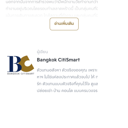
นอกจากนั้นจากการสำรวจพบว่ามีพนักงานวัยทำงานกว่า 5 หมื่นคนที่
ทำงานอยู่บริเวณโดยรอบทำเลลาดพร้าวนี้ เป็นกลุ่มคนที่มีศักยภาพสูง 
เน้นการเดินทางสะดวก ใกล้สถานที่ทำงาน และกลุ่มคนที่มีความเป็น 
Urbanize นิยมการใช้ชิวิตภายในเมือง ทำให้โครงการหลายโครงการใน
อ่านเพิ่มเติม
ทำเลลาดพร้าวเป็นที่สนใจของคนกลุ่มนี้ ส่งผลให้ Supply ภายในทำเล
เหลือไม่มาก
โดยส่วนหนึ่งจะ
เริ่มหันมามองคอนโดรีเซลในการอยู่อาศัย เนื่องจากคอน
ผู้เขียน
โดเปิดใหม่มีราคาสูงกว่า
 และต้องรอจนกว่าจะสร้างเสร็จถึงเข้าอยู่อาศัย
Bangkok CitiSmart
ได้ ต่างจากคอนโดรีเซลที่มีตัวเลือกของราคามากกว่า ตั้งแต่ช่วงราคา
ตัวแทนอสังหา ตัวจริงของคุณ เพราะการขายอสัง
แสนต้นๆ ต่อตารางเมตร ไปจนถึงระดับหรูราคาสูงกว่า 150,000 ต่อตา
หาฯ ไม่ใช่แค่ลงประกาศแล้วจบไป ให้ กรุงเทพ ซิตี้สมา
รางเมตรก็มี ทำให้เลือกได้ตามงบประมาณที่ผู้ซื้อมี รวมถึงสามารถเข้ามา
ร์ท ตัวแทนแบบตัวจริงที่คุณไว้ใจ ดูแลเรื่องขาย
ดูโครงการจริง และย้ายเข้ามาอยู่อาศัยได้ทันที
ปล่อยเช่า บ้าน คอนโด แบบครบวงจร
ทั้งนี้กลุ่มนักลงทุนอสังหาฯเอง
ก็เริ่มมองทำเลลาดพร้าวในการลงทุนทั้ง
ในระยะยาวและปล่อยเช่า
 เนื่องจากมีราคาไม่สูงมากเมื่อเปรียบเทียบกับ
คอนโดใจกลางเมืองอื่น เช่น สีลม-สาทร ที่มีราคาคอนโดเฉลี่ย 178,000 
บาทต่อตารางเมตร และสร้างผลตอบแทนจากการเช่าได้ 4-5% ในขณะที่
โครงการรีเซลเดิมในทำเลลาดพร้าวเฉลี่ยมีราคาอยู่ที่ 136,000 บาท