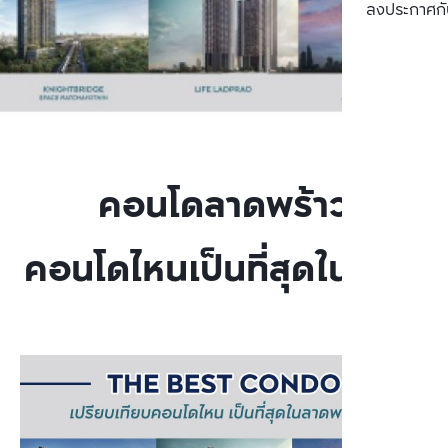
ลงประกาศกั
คอนโดลาดพร้าว
คอนโดไหนเป็นที่สุดในย่าน!