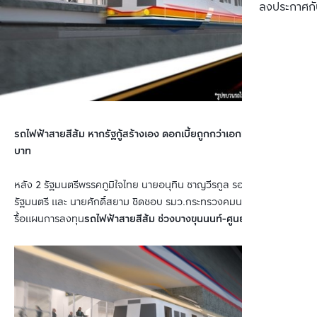
ลงประกาศกั
รถไฟฟ้าสายสีส้ม หากรัฐกู้สร้างเอง ดอกเบี้ยถูกกว่าเอกชน 6 พันล้าน
บาท
หลัง 2 รัฐมนตรีพรรคภูมิใจไทย นายอนุทิน ชาญวีรกูล รองนายก
รัฐมนตรี และ นายศักดิ์สยาม ชิดชอบ รมว.กระทรวงคมนาคม ออกมาจะ
รื้อแผนการลงทุน
รถไฟฟ้าสายสีส้ม ช่วงบางขุนนนท์-ศูนย์วัฒนธรรม