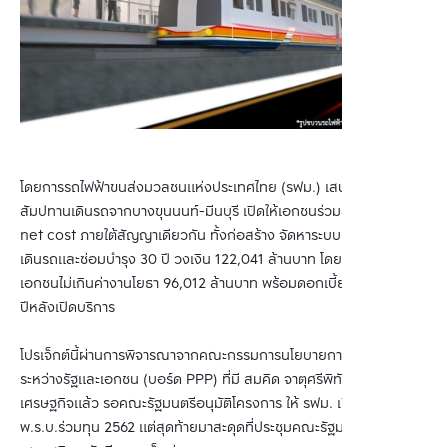
โดยการรถไฟฟ้าขนส่งมวลชนแห่งประเทศไทย (รฟม.) เสนอจะพ่วง
สัมปทานเดินรถจากบางขุนนนท์-มีนบุรี เปิดให้เอกชนร่วมลงทุน PPP
net cost ภายใต้สัญญาเดียวกัน ทั้งก่อสร้าง จัดหาระบบ ขบวนรถ
เดินรถและซ่อมบำรุง 30 ปี วงเงิน 122,041 ล้านบาท โดยรัฐจ่ายคืน
เอกชนไม่เกินค่างานโยธา 96,012 ล้านบาท พร้อมดอกเบี้ย ระยะเวลา 10
ปีหลังเปิดบริการ
โปรเจ็กต์นี้ผ่านการพิจารณาจากคณะกรรมการนโยบายการร่วมลงทุน
ระหว่างรัฐและเอกชน (บอร์ด PPP) ที่มี สมคิด จาตุศรีพิทักษ์ มือ
เศรษฐกิจแล้ว รอคณะรัฐมนตรีอนุมัติโครงการ ให้ รฟม. เปิดประมูลตาม
พ.ร.บ.ร่วมทุน 2562 แต่สุดท้ายมาสะดุดที่ประชุมคณะรัฐมนตรีฝ่าย