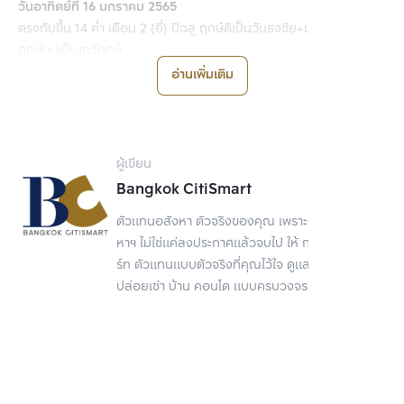
วันอาทิตย์ที่ 16 มกราคม 2565
ตรงกับขึ้น 14 ค่ำ เดือน 2 (ยี่) ปีฉลู ฤกษ์ดีเป็นวันธงชัย+มหาสิทธิโชค
ฤกษ์บนเป็นเทวีฤกษ์
เวลา 08.09 - 08.59 น. เป็นเทวีฤกษ์
อ่านเพิ่มเติม
เวลา 09.45 - 10.40 น. เป็นราชาฤกษ์
เวลา 12.24 - 13.20 น. เป็นมหัทธโนฤกษ์
เวลา 14.40 - 15.35 น. เป็นภูมิปาโลฤกษ์
เวลา 16.39 - 17.34 น. เป็นราชาฤกษ์
ผู้เขียน
เวลา 19.07 - 19.52 น. เป็นมหัทธโนฤกษ์
Bangkok CitiSmart
ยกเว้น
งานบวช ไม่ควรใช้ฤกษ์นี้
ตัวแทนอสังหา ตัวจริงของคุณ เพราะการขายอสัง
ผู้ที่เกิดวันจันทร์กับวันอังคารไม่ควรใช้ฤกษ์นี้
หาฯ ไม่ใช่แค่ลงประกาศแล้วจบไป ให้ กรุงเทพ ซิตี้สมา
ร์ท ตัวแทนแบบตัวจริงที่คุณไว้ใจ ดูแลเรื่องขาย
วันศุกร์ที่ 21 มกราคม 2565
ปล่อยเช่า บ้าน คอนโด แบบครบวงจร
ตรงกับแรม 4 ค่ำ เดือน 2 (ยี่) ปีฉลู ฤกษ์ดีเป็นศุภะ+ดิถีเรียงหมอน ฤกษ์
บนเป็นมหัทธโนฤกษ์
เวลา 08.11 - 09.01 น. เป็นเทวีฤกษ์
เวลา 09.42 - 10.38 น. เป็นราชาฤกษ์
เวลา 12.26 - 13.18 น. เป็นมหัทธโนฤกษ์
เวลา 14.42 - 15.32 น. เป็นภูมิปาโลฤกษ์