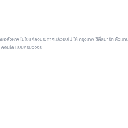
ิสตัล ซึ่งช่วยบดบังสายตาจากผู้ใช้งานคนอื่น ๆ และโดดเด่นด้วยเก้าอี
พื่อให้ความเป็นส่วนตัว พร้อม Build-in Private USB อำนวยความสะด
อสังหาฯ ไม่ใช่แค่ลงประกาศแล้วจบไป ให้ กรุงเทพ ซิตี้สมาร์ท ตัวแ
 บ้าน คอนโด แบบครบวงจร