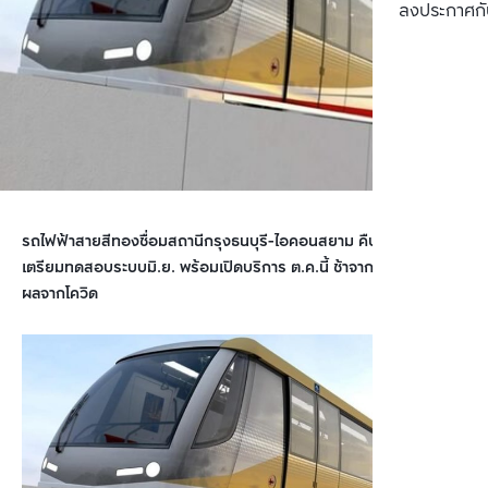
ลงประกาศกั
รถไฟฟ้าสายสีทองชื่อมสถานีกรุงธนบุรี-ไอคอนสยาม คืบหน้า 91%
เตรียมทดสอบระบบมิ.ย. พร้อมเปิดบริการ ต.ค.นี้ ช้าจากแผนเล็กน้อย
ผลจากโควิด