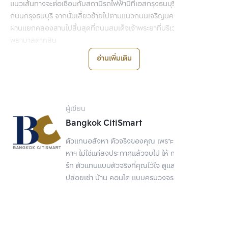
แนวเส้นทางจะต่อเชื่อมกับสถานีรถไฟฟ้าบีทีเอสกรุงธนบุรี ไปตามแนว
ถนนกรุงธนบุรี จากนั้นเลี้ยวซ้ายไปตามแนวถนนเจริญนคร ถนนเจริญรัถ
ผ่านแยกคลองสานไปสิ้นสุดที่ถนนสมเด็จเจ้าพระยาที่บริเวณหน้าโรง
พยาบาลตากสิน
อ่านเพิ่มเติม
มีจำนวน 3 สถานี ได้แก่
1.สถานีกรุงธนบุรี เชื่อมต่อรถไฟฟ้าบีทีเอส
2.สถานีเจริญนคร (ไอคอนสยาม) อยู่บริเวณเจริญนคร 6 บริเวณสะพาน
ข้ามคลองวัดทองเพลง
ผู้เขียน
3.สถานีคลองสาน อยู่เยื้องกับโรงพยาบาลตากสิน มีทางเดินหรือ sky
Bangkok CitiSmart
walk เชื่อมโรงพยาบาลตากสินและสถานีรถไฟฟ้า
ตัวแทนอสังหา ตัวจริงของคุณ เพราะการขายอสัง
ประชาชาติธุรกิจ
หาฯ ไม่ใช่แค่ลงประกาศแล้วจบไป ให้ กรุงเทพ ซิตี้สมา
ร์ท ตัวแทนแบบตัวจริงที่คุณไว้ใจ ดูแลเรื่องขาย
ติดตามอัพเดทข่าวสารในวงการอสังหาฯ ทั้งหมดได้ที่
ปล่อยเช่า บ้าน คอนโด แบบครบวงจร
https://www.bkkcitismart.com/ข่าว
#news
#BC
#BangkokCitiSmart