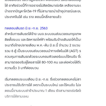
เสร็จโดยเร็ว แม้ว่ารัฐจะมีประกาศเคอร์ฟิว แต่เราได้ขออนุญาตให้ก่อสร้าง
ได้ อาศัยช่วงนี้ที่การจราจรไม่ติดขัดมาเร่งรัด เหลืองานระบบที่ล่าช้าไป
บ้างจากปัญหาโควิด-19 ที่ไม่สามารถนำเข้าอุปกรณ์และขบวนรถจาก
ประเทศจีนได้ เช่น ราง ตอนนี้คลี่คลายแล้ว
ทดสอบเดินรถ มิ.ย.-ก.ย. 2563
สำหรับการเดินรถได้จ้าง บมจ.ระบบขนส่งมวลชนกรุงเทพ (BTSC) เป็นผู้
ติดตั้งระบบ และจัดหารถไฟฟ้า พร้อมรับจ้างเดินรถให้เป็นระยะเวลา 30 ปี
จะมาถึงไทยปลายเดือน พ.ค.-ต้น มิ.ย.นี้ จำนวน 2 ขบวน ขบวนละ 3 ตู้
รวม 6 ตู้ เป็นระบบขนส่งมวลชนนำทางอัตโนมัติ (AGT) ระบบล้อยาง
ควบคุมการเดินรถด้วยระบบคอมพิวเตอร์แบบไร้คนขับ ซึ่งรถ 1 ตู้
สามารถรองรับผู้โดยสารได้ 80-100 คน และต่อพ่วงได้ถึง 6 ตู้ วิ่งด้วย
ความเร็ว 3 นาทีต่อขบวน
เริ่มทดสอบระบบเดือน มิ.ย.-ก.ย. ซึ่งช่วงทดสอบคงไม่สามารถให้
ประชาชนใช้บริการได้ เพราะเป็นระบบใหม่ และไร้คนขับ ไม่เหมือนบีทีเอส
ตอนนี้งานระบบล่าช้าประมาณ 1 เดือน ยังสามารถเร่งรัดให้เสร็จเปิด
บริการได้ตามแผน