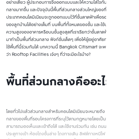
อย่างเดียว ผู้ประกอบการจึงออกแบบและให้ความใส่ใจกับพื้นที่ส่วน
กลางมากขึ้น และปัจจุบันนี้พื้นที่ส่วนกลางส่วนใหญ่ของที่อยู่อาศัย
ประเภทคอนโดมิเนียมจะถูกออกแบบไว้ที่ชั้นดาดฟ้าเพื่อรองรับการใช้งาน
ของลูกบ้านได้อย่างเต็มที่ บนพื้นที่ทั้งหมดของชั้น และใช้ประโยชน์จาก
ความสูงของอาคารหรือบนชั้นสูงสุดที่เราเรียกว่าชั้นดาดฟ้า (Rooftop) 
มาทำเป็นพื้นที่ส่วนกลาง ฟังก์ชั่นเด็ดๆ เพื่อให้ผู้อยู่อาศัยทุกคนสามารถ
ใช้พื้นที่นี้ร่วมกันได้ บทความนี้ Bangkok Citismart จะพาไปชมกันครับ
ว่า Rooftop Facilities เจ๋งๆ ที่ว่าจะมีอะไรบ้าง?
พื้นที่ส่วนกลางคืออะไร?
โดยทั่วไปแล้วส่วนกลางสำหรับคอนโดมิเนียมจะหมายถึง ทรัพย์สินส่วน
กลางของพื้นที่รอบโครงการที่ระบุไว้ตามกฎหมายโดยเป็นพื้นที่ที่ผู้อาศัย
สามารถมองเห็นและเข้าถึงได้ และใช้งานร่วมกัน เช่น ถนน รั้ว ที่จอดรถ 
ประตูทางเข้า ห้องโถงชั้นล่าง โถงทางเดิน ลิฟต์ทางหนีไฟ สระว่ายน้ำ 