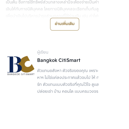
เป็นต้น ซึ่งการใช้ทรัพย์ส่วนกลางเหล่านี้จะต้องจ่ายเป็นค่าส่วนกลางเป็น
เงินให้กับทางนิติบุคคล โดยทางนิติบุคคลจะเรียกเก็บกับลูกบ้านทุกยูนิต 
เพื่อนำเงินไปบริหารบำรุงส่วนกลางที่ใช้ร่วมกัน เช่น ค่าไฟบริเวณลาน
จอดรถ, ค่าเก็บขยะ, ค่าพนักงานรักษาความปลอดภัย, ค่าทำความสะอาด
อ่านเพิ่มเติม
สระว่ายน้ำ เป็นต้น เพื่อให้โครงการยังมีส่วนกลางในสภาพดี และใช้งานได้
ต่อไป
ผู้เขียน
Bangkok CitiSmart
ตัวแทนอสังหา ตัวจริงของคุณ เพราะการขายอสัง
หาฯ ไม่ใช่แค่ลงประกาศแล้วจบไป ให้ กรุงเทพ ซิตี้สมา
ร์ท ตัวแทนแบบตัวจริงที่คุณไว้ใจ ดูแลเรื่องขาย
ปล่อยเช่า บ้าน คอนโด แบบครบวงจร