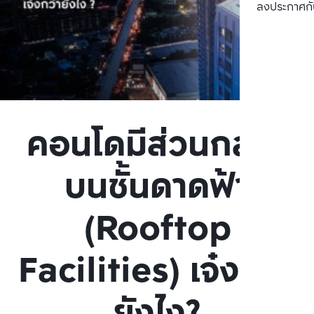
ลงประกาศกั
คอนโดมีส่วนกลาง
บนชั้นดาดฟ้า
(Rooftop
Facilities) เจ๋งกว่า