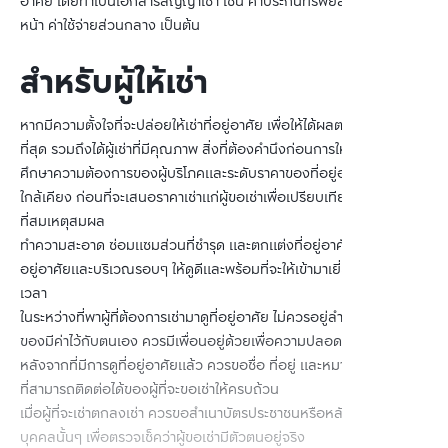
อาศัย โดยทำเป็นเอกสารสัญญาเช่า เช่น ค่าประกันทรัพย์สิน ค่าเช่าล่วง
หน้า ค่าใช้จ่ายส่วนกลาง เป็นต้น
สำหรับผู้ให้เช่า
หากมีความตั้งใจที่จะปล่อยให้เช่าที่อยู่อาศัย เพื่อให้ได้ผลตอบแทนที่ดี
ที่สุด รวมถึงได้ผู้เช่าที่มีคุณภาพ สิ่งที่ต้องคำนึงก่อนการให้เช่ามีดังนี้
ศึกษาความต้องการของผู้บริโภคและระดับราคาของที่อยู่อาศัยบริเวณที่
ใกล้เคียง ก่อนที่จะเสนอราคาเช่าแก่ผู้ขอเช่าเพื่อเปรียบเทียบและตั้งราคา
ที่สมเหตุสมผล
ทำความสะอาด ซ่อมแซมส่วนที่ชำรุด และตกแต่งที่อยู่อาศัย ทั้งภายในที่
อยู่อาศัยและบริเวณรอบๆ ให้ดูดีและพร้อมที่จะให้เข้ามาเยี่ยมชมได้ตลอด
เวลา
ในระหว่างที่พาผู้ที่ต้องการเช่ามาดูที่อยู่อาศัย ไม่ควรอยู่ลำพังหรือเก็บ
ของมีค่าไว้กับตนเอง ควรมีเพื่อนอยู่ด้วยเพื่อความปลอดภัย
หลังจากที่มีการดูที่อยู่อาศัยแล้ว ควรขอชื่อ ที่อยู่ และหมายเลขโทรศัพท์
ที่สามารถติดต่อได้ของผู้ที่จะขอเช่าให้ครบถ้วน
เมื่อผู้ที่จะเช่าตกลงเช่า ควรขอสำเนาบัตรประชาชนหรือหลักฐานแสดงตัว
บุคคลนั้นๆ เพื่อตรวจเช็คว่าผู้ขอเช่ามีตัวตนอยู่จริง