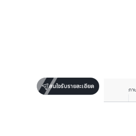
สนใจรับรายละเอียด
ภา