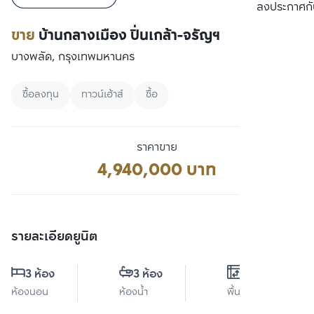
เปรียบเทียบ
ลงประกาศกั
ขาย
บ้านกลางเมือง ปิ่นเกล้า-จรัญฯ
บางพลัด, กรุงเทพมหานคร
ซื้อลงทุน
ทาวน์เฮ้าส์
ซื้อ
ราคาขาย
4,940,000 บาท
รายละเอียดยูนิต
3 ห้อง
3 ห้อง
0 ตร.ม.
ห้องนอน
ห้องน้ำ
พื้นที่ใช้สอย