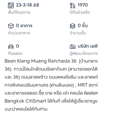
23-3-18.68 
1970
พื้นที่โครงการ
ปีที่แล้วเสร็จ
0 อาคาร
0 ชั้น
จำนวนอาคาร
จำนวนชั้น
0
บริษัท เอพี (ไทย
ที่จอดรถ
ผู้พัฒนาโครงการ
แลนด์) 
Baan Klang Muang Ratchada 36 (บ้านกลางเมือง รัชดา
จำกัด(มหาชน)
36) ทาวน์โฮมใกล้ถนนรัชดาภิเษก (สามารถออกได้ทั้งซอย 32
และ 36) ถนนลาดพร้าว ถนนพหลโยธิน และลาดพร้าว-วังหิน ,
ทางพิเศษเฉลิมมหานคร (ด่านดินแดง) , MRT สถานีลาดพร้าว
และอาคารจอดรถ ซื้อ ขาย หรือ เช่า คอนโด ติดต่อหาเรา
Bangkok CitiSmart ได้ทันที เพื่อให้ผู้เชี่ยวชาญของเราได้
แนะนำคอนโดให้กับท่าน