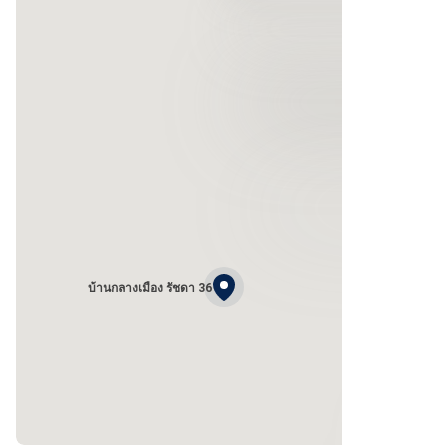
บ้านกลางเมือง รัชดา 36