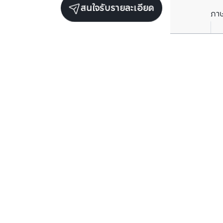
สนใจรับรายละเอียด
ภา
ยูนิตขายในโครงการเดียวกัน