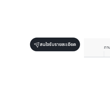
สนใจรับรายละเอียด
ภา
ยูนิตขายในโครงการเดียวกัน