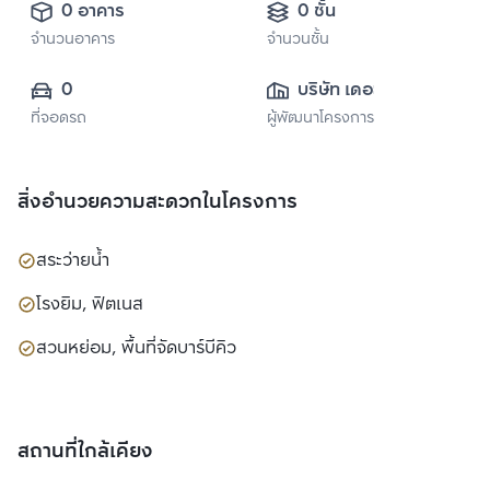
0 อาคาร
0 ชั้น
จำนวนอาคาร
จำนวนชั้น
0
บริษัท เดอะแวลู 
ที่จอดรถ
ผู้พัฒนาโครงการ
พร็อพเพอร์ตี้ ดี
เวลลอปเม้นท์ จำกัด
สิ่งอำนวยความสะดวกในโครงการ
สระว่ายน้ำ
โรงยิม, ฟิตเนส
สวนหย่อม, พื้นที่จัดบาร์บีคิว
สถานที่ใกล้เคียง