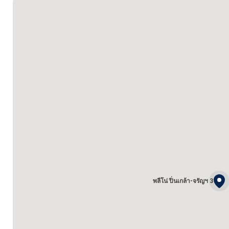
พลีโน่ ปิ่นเกล้า-จรัญฯ 3