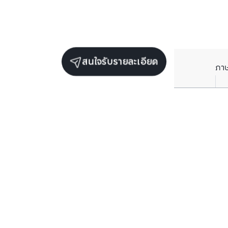
สนใจรับรายละเอียด
ภา
ยูนิตขายในโครงการเดียวกัน