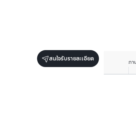
สนใจรับรายละเอียด
ภา
ยูนิตขายในโครงการเดียวกัน