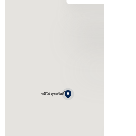
พลีโน่ สุขสวัสดิ์