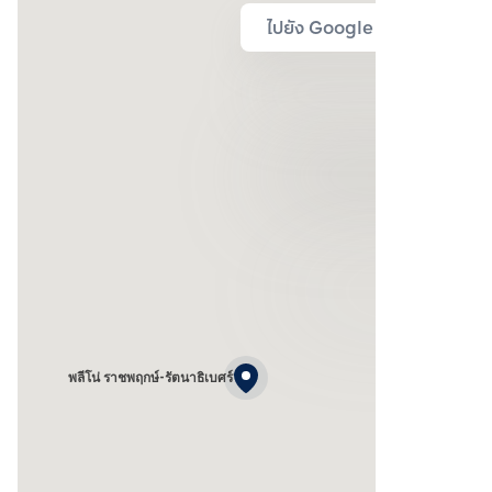
ไปยัง Google Map
พลีโน่ ราชพฤกษ์-รัตนาธิเบศร์