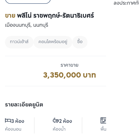
เปรียบเทียบ
ลงประกาศกั
ขาย
พลีโน่ ราชพฤกษ์-รัตนาธิเบศร์
เมืองนนทบุรี, นนทบุรี
ทาวน์เฮ้าส์
คอนโดพร้อมอยู่
ซื้อ
ราคาขาย
3,350,000 บาท
รายละเอียดยูนิต
3 ห้อง
2 ห้อง
0 ตร.ม.
ห้องนอน
ห้องน้ำ
พื้นที่ใช้สอย