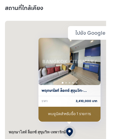
สถานที่ใกล้เคียง
ไปยัง Google Map
พฤกษาไลท์ ล็อกซ์ สุขุมวิท-
เทพารักษ์
ราคา
3,410,000
บาท
พบยูนิตสำหรับซื้อ 1 รายการ
พฤกษาไลท์ ล็อกซ์ สุขุมวิท-เทพารักษ์