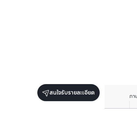
สนใจรับรายละเอียด
ภา