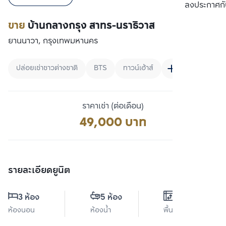
เปรียบเทียบ
ลงประกาศกั
ขาย
บ้านกลางกรุง สาทร-นราธิวาส
ยานนาวา, กรุงเทพมหานคร
ปล่อยเช่าชาวต่างชาติ
BTS
ทาวน์เฮ้าส์
ราคาเช่า (ต่อเดือน)
49,000 บาท
รายละเอียดยูนิต
3 ห้อง
5 ห้อง
0 ตร.ม.
ห้องนอน
ห้องน้ำ
พื้นที่ใช้สอย