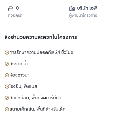
0
บริษัท เอพี (ไทย
ที่จอดรถ
ผู้พัฒนาโครงการ
แลนด์) 
จำกัด(มหาชน)
สิ่งอำนวยความสะดวกในโครงการ
การรักษาความปลอดภัย 24 ชั่วโมง
สระว่ายน้ำ
ห้องซาวน่า
โรงยิม, ฟิตเนส
สวนหย่อม, พื้นที่จัดบาร์บีคิว
สนามเด็กเล่น, พื้นที่สำหรับเด็ก