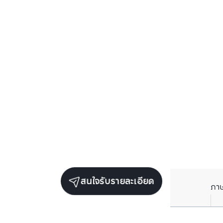
สนใจรับรายละเอียด
ภา