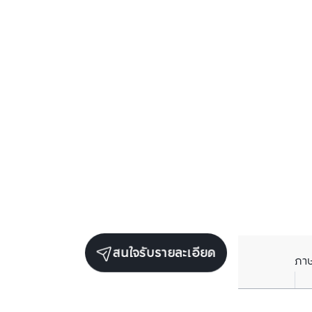
สนใจรับรายละเอียด
ภา