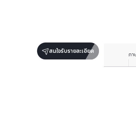
สนใจรับรายละเอียด
ภา
ยูนิตขายในโครงการเดียวกัน