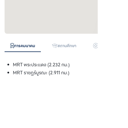
การคมนาคม
สถานศึกษา
โรงพยาบาล
MRT พระประแดง (2.232 กม.)
MRT ราชฎร์บูรณะ (2.911 กม.)