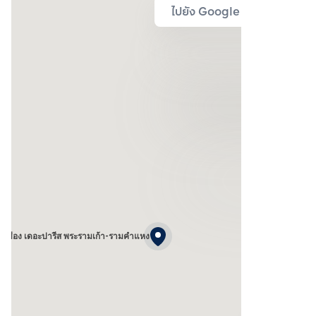
ไปยัง Google Map
งเมือง เดอะปารีส พระรามเก้า-รามคําแหง