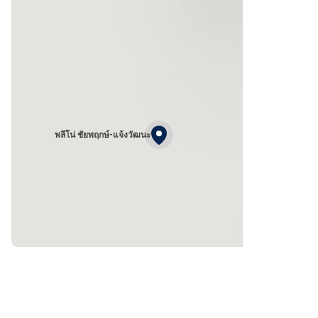
พลีโน่ ชัยพฤกษ์-แจ้งวัฒนะ