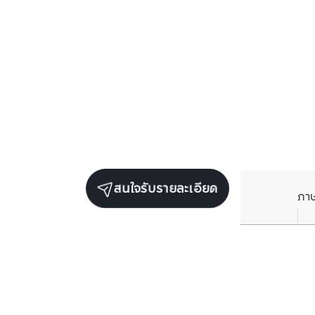
สนใจรับรายละเอียด
ภา