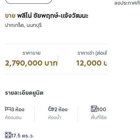
เปรียบเทียบ
ลงประกาศกั
ขาย
พลีโน่ ชัยพฤกษ์-แจ้งวัฒนะ
ปากเกร็ด, นนทบุรี
ราคาขาย
ราคาเช่า (ต่อเดือน)
2,790,000 บาท
12,000 บาท
รายละเอียดยูนิต
3 ห้อง
2 ห้อง
100.6 ตร.ม.
ห้องนอน
ห้องน้ำ
พื้นที่ใช้สอย
17.5 ตร.ว.