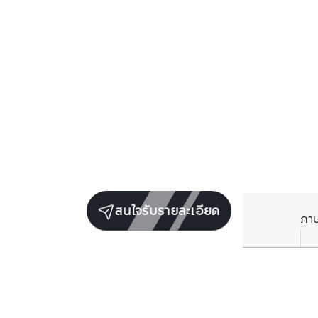
สนใจรับรายละเอียด
ภา