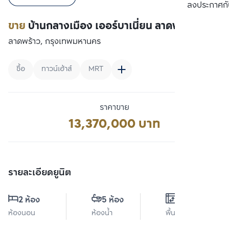
เปรียบเทียบ
ลงประกาศกั
ขาย
บ้านกลางเมือง เออร์บาเนี่ยน ลาดพร้าว 71
ลาดพร้าว, กรุงเทพมหานคร
ซื้อ
ทาวน์เฮ้าส์
MRT
ราคาขาย
13,370,000 บาท
รายละเอียดยูนิต
2 ห้อง
5 ห้อง
0 ตร.ม.
ห้องนอน
ห้องน้ำ
พื้นที่ใช้สอย